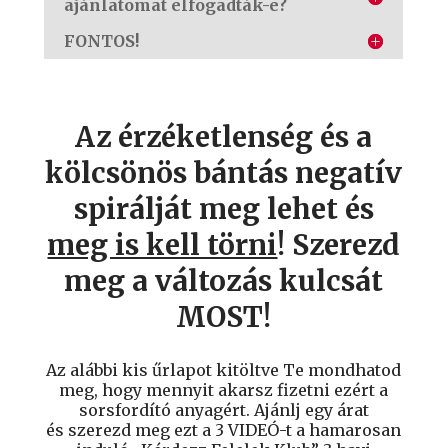
ajánlatomat elfogadták-e?
FONTOS!
Az érzéketlenség és a
kölcsönös bántás negatív
spirálját meg lehet és
meg is kell törni
! Szerezd
meg a változás kulcsát
MOST!
Az alábbi kis űrlapot kitöltve Te mondhatod
meg, hogy mennyit akarsz fizetni ezért a
sorsfordító anyagért. Ajánlj egy árat
és szerezd meg ezt a 3 VIDEÓ-t a hamarosan