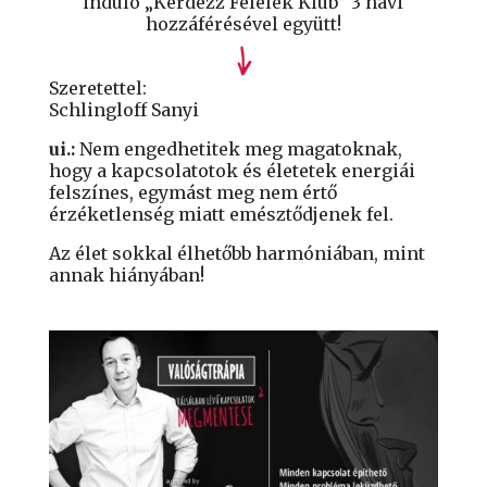
induló „Kérdezz Felelek Klub” 3 havi
hozzáférésével együtt!
Szeretettel:
Schlingloff Sanyi
ui.:
Nem engedhetitek meg magatoknak,
hogy a kapcsolatotok és életetek energiái
felszínes, egymást meg nem értő
érzéketlenség miatt emésztődjenek fel.
Az élet sokkal élhetőbb harmóniában, mint
annak hiányában!