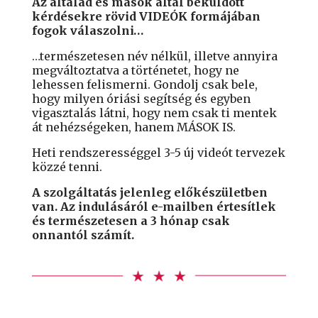
Az általad és mások által beküldött
kérdésekre rövid VIDEÓK formájában
fogok válaszolni…
…természetesen név nélkül, illetve annyira
megváltoztatva a történetet, hogy ne
lehessen felismerni. Gondolj csak bele,
hogy milyen óriási segítség és egyben
vigasztalás látni, hogy nem csak ti mentek
át nehézségeken, hanem MÁSOK IS.
Heti rendszerességgel 3-5 új videót tervezek
közzé tenni.
A szolgáltatás jelenleg előkészületben
van. Az indulásáról e-mailben értesítlek
és természetesen a 3 hónap csak
onnantól számít.