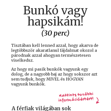
Bunkó vagy
hapsikám!
(30 perc)
Tisztában kell lenned azzal, hogy akarva de
legtöbbször akaratlanul fájdalmat okozol a
párodnak azzal ahogyan természetesen
viselkedsz.
Az hogy mi pasik bunkók vagyunk egy
dolog, de a nagyobb baj az hogy sokszor azt
sem tudjuk, hogy MIVEL és HOGYAN
vagyunk bunkók.
Kattints további
információértért!
A férfiak világában sok