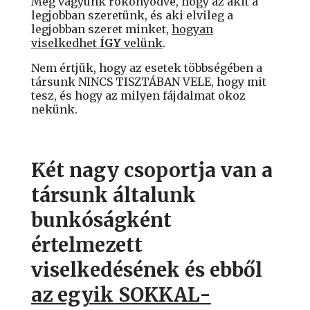
Meg vagyunk rökönyödve, hogy az akit a
legjobban szeretünk, és aki elvileg a
legjobban szeret minket,
hogyan
viselkedhet
ÍGY
velünk
.
Nem értjük, hogy az esetek többségében a
társunk NINCS TISZTÁBAN VELE, hogy mit
tesz, és hogy az milyen fájdalmat okoz
nekünk.
Két nagy csoportja van a
társunk általunk
bunkóságként
értelmezett
viselkedésének és ebből
az egyik SOKKAL-