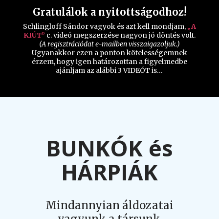
Gratulálok a nyitottságodhoz!
Schlingloff Sándor vagyok és azt kell mondjam,
„A
KIÚT”
c. videó megszerzése nagyon jó döntés volt.
(A regisztrációdat e-mailben visszaigazoljuk.)
Ugyanakkor ezen a ponton kötelességemnek
érzem, hogy igen határozottan a figyelmedbe
ajánljam az alábbi 3 VIDEÓT is…
BUNKÓK és
HÁRPIÁK
Mindannyian áldozatai