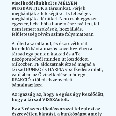
viselkedésünkkel is MÉLYEN
MEGBÁNTJUK a társunkat.
Férjek
megbántják a feleségüket ls feleségek
megbántják a férjüket. Nem csak egyszer
egyszer, hébe hóba hanem észrevétlen, fel
nem ismert szokások, hozzálláás,
felületesség révén szinte folyamatosan.
A tőled akaratlanul, és észrevétlenül
kiinduló bántalmazás következtében a
társad egy ponton kiakad és
a Te
nézőpontodból minden itt kezdődött
.
Miközben TE áldozatnak érzed magad a
társad BUNKÓ és HÁRPIA viselkedése miatt,
valójában az Ő viselkedése már egy
REAKCIÓ a tőled elszenvedett
bántalmazásra.
Az igazság az, hogy a egész úgy kezdődött,
hogy a társad VISSZAütött.
Ez a 3 részes előadássorozat leleplezi az
észrevétlen bántást, a bunkóságot amely