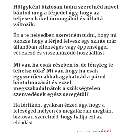
Hölgyként biztosan tudni szeretnéd mivel
bántod meg a férjedet úgy, hogy az
teljesen kikel önmagából és állattá
változik.
Én a te helyedben szeretném tudni, hogy mi
okozza hogy a férjed felvesz egy szinte már
állandóan ellenséges vagy éppenséggel
védekező és visszahúzódó hozzáállást.
Mi van ha csak részben is, de tényleg te
tehetsz róla?
Mi van hogy ha csak
egyszerűen abbahagyhatnád a párod
bántalmazását és ezzel
megszabadulnátok a szükségtelen
szenvedések egész seregétől?
Ha férfiként gyakran érzed úgy, hogy a
feleséged mélyen és megalázóan megbánt
biztosan szeretnéd, hogy hallja ezt az
előadást.