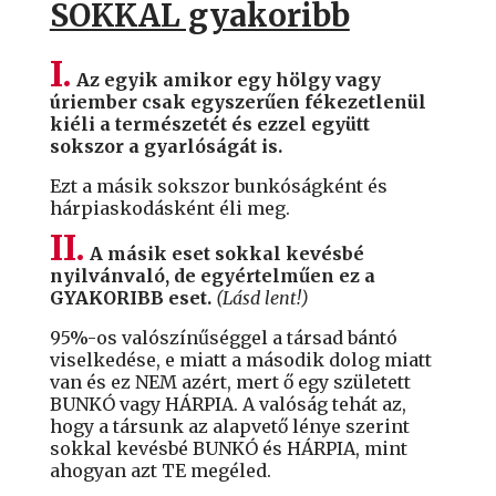
SOKKAL gyakoribb
I.
Az egyik amikor egy hölgy vagy
úriember csak egyszerűen fékezetlenül
kiéli a természetét és ezzel együtt
sokszor a gyarlóságát is.
Ezt a másik sokszor bunkóságként és
hárpiaskodásként éli meg.
II.
A másik eset sokkal kevésbé
nyilvánvaló, de egyértelműen ez a
GYAKORIBB eset.
(Lásd lent!)
95%-os valószínűséggel a társad bántó
viselkedése, e miatt a második dolog miatt
van és ez NEM azért, mert ő egy született
BUNKÓ vagy HÁRPIA. A valóság tehát az,
hogy a társunk az alapvető lénye szerint
sokkal kevésbé BUNKÓ és HÁRPIA, mint
ahogyan azt TE megéled.