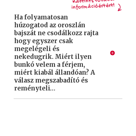
Kattints további
információértért!
Ha folyamatosan
húzogatod az oroszlán
bajszát ne csodálkozz rajta
hogy egyszer csak
megelégeli és
nekedugrik. Miért ilyen
bunkó velem a férjem,
miért kiabál állandóan? A
válasz megszabadító és
reményteli…