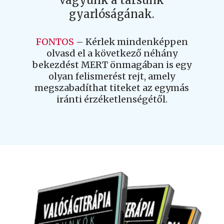
vagyunk a társunk
gyarlóságának.
FONTOS
– Kérlek mindenképpen
olvasd el a következő néhány
bekezdést MERT önmagában is egy
olyan felismerést rejt, amely
megszabadíthat titeket az egymás
iránti érzéketlenségétől.