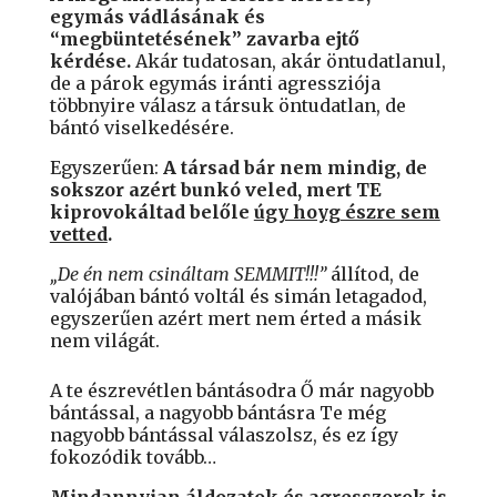
egymás vádlásának és
“megbüntetésének” zavarba ejtő
kérdése.
Akár tudatosan, akár öntudatlanul,
de a párok egymás iránti agressziója
többnyire válasz a társuk öntudatlan, de
bántó viselkedésére.
Egyszerűen:
A társad bár nem mindig, de
sokszor
azért bunkó veled, mert TE
kiprovokáltad belőle
úgy hoyg észre sem
vetted
.
„De én nem csináltam SEMMIT!!!”
állítod, de
valójában bántó voltál és simán letagadod,
egyszerűen azért mert nem érted a másik
nem világát.
A te észrevétlen bántásodra Ő már nagyobb
bántással, a nagyobb bántásra Te még
nagyobb bántással válaszolsz, és ez így
fokozódik tovább…
Mindannyian áldozatok és agresszorok is