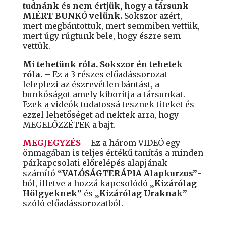
tudnánk és nem értjük, hogy a társunk
MIÉRT BUNKÓ velünk.
Sokszor azért,
mert megbántottuk, mert semmiben vettük,
mert úgy rúgtunk bele, hogy észre sem
vettük.
Mi tehetünk róla. Sokszor én tehetek
róla.
– Ez a 3 részes előadássorozat
leleplezi az észrevétlen bántást, a
bunkóságot amely kiborítja a társunkat.
Ezek a videók tudatossá tesznek titeket és
ezzel lehetőséget ad nektek arra, hogy
MEGELŐZZÉTEK a bajt.
MEGJEGYZÉS
– Ez a három VIDEÓ egy
önmagában is teljes értékű tanítás a minden
párkapcsolati előrelépés alapjának
számító
“VALÓSÁGTERÁPIA Alapkurzus”
-
ból, illetve a hozzá kapcsolódó
„Kizárólag
Hölgyeknek”
és
„Kizárólag Uraknak”
szóló előadássorozatból.