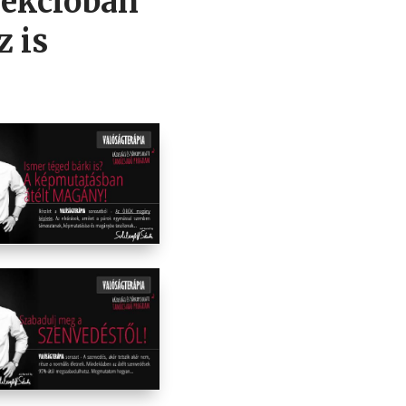
zekcióban
z is