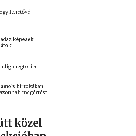
ogy lehetővé
gadsz képesek
nátok.
indig megtöri a
, amely birtokában
 azonnali megértést
ütt közel