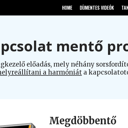
HOME
DÍJMENTES VIDEÓK
TA
pcsolat mentő p
ágkezelő előadás, mely néhány sorsfordít
helyreállítani a harmóniát
a kapcsolatot
Megdöbbentő