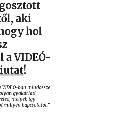
gosztott
ől, aki
 hogy hol
sz
el a VIDEÓ-
iutat
!
 a VIDEÓ-ban mindössze
olyan gyakorlati
eled, melyek így
rmilyen kapcsolatot.”