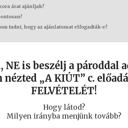
ra árat ajánljak?
pontosan?
m tudni, hogy az ajánlatomat elfogadták-e?
, NE is beszélj a pároddal 
nézted „A KIÚT” c. előad
FELVÉTELÉT!
Hogy látod?
Milyen irányba menjünk tovább?