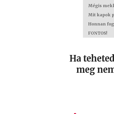
Mégis mekko
Mit kapok 
Honnan fogo
FONTOS!
Ha teheted
meg nem 