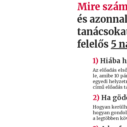
Mire szám
és azonnal
tanácsokat
felelős
5 n
1)
Hiába h
Az előadás els
le, amibe 10 pá
egyedi helyzet
című előadás t
2)
Ha gödö
Hogyan kerülhe
hogyan gondolk
a legtöbben kö