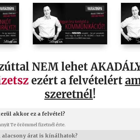
ezúttal NEM lehet AKADÁLY
zetsz
ezért a felvételért
am
szeretnél
!
rül akkor ez a felvétel?
yit Te örömmel fizetnél érte.
alacsony árat is kínálhatok?