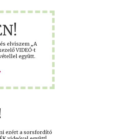
EN!
 és elviszem „A
kezelő VIDEÓ-t
étellel együtt.
!
i ezért a sorsfordító
ÉK videóval együtt!