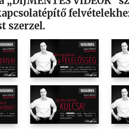
, a „DÍJMENTES VIDEÓK” s
kapcsolatépítő felvételekhe
t szerzel.