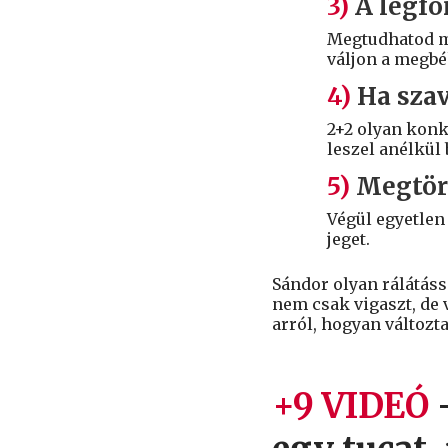
3)
A legfo
Megtudhatod mi
váljon a megbé
4)
Ha szav
2+2 olyan kon
leszel anélkül
5)
Megtörn
Végül egyetlen
jeget.
Sándor olyan rálátáss
nem csak vigaszt, de v
arról, hogyan változta
+9 VIDEÓ
–