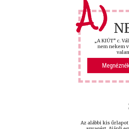
A)
N
„A KIÚT” c. Vá
nem nekem va
valam
Megnéznék
Az alábbi kis űrlapo
anyagért. Ajánlj e