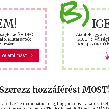
B)
EM!
IG
lságkezelő VIDEÓ
Ajánlok egy árat
ló. Mutassatok
KIÚT” c. Válság
i mást!
a 9 AJÁNDÉK felv
 valami mást
Szerezz hozzáférést MOST
t kitöltve Te mondhatod meg, hogy mennyit akarsz fizetn
gy árat és szerezd meg a TELJES felvételt 9 további AJÁND