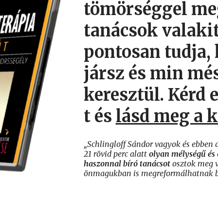
tömörséggel me
tanácsok valakit
pontosan tudja,
jársz és min mé
keresztül. Kérd 
t és
lásd meg a k
„Schlingloff Sándor vagyok és ebben
21 rövid perc alatt
olyan mélységű és 
haszonnal bíró tanácsot
osztok meg v
önmagukban is megreformálhatnak bá