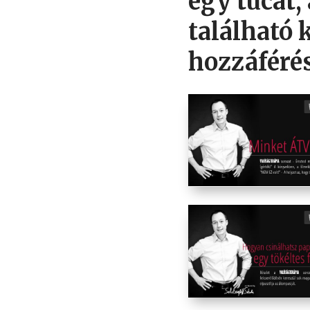
egy tucat
található 
hozzáférés