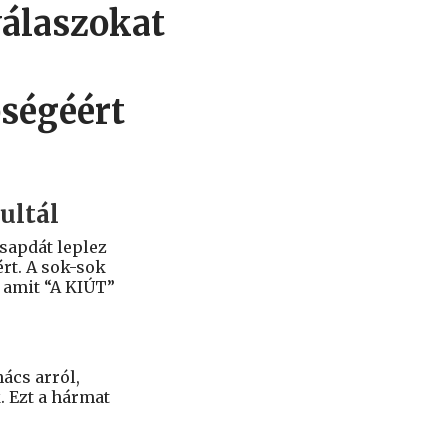
válaszokat
bségéért
ultál
sapdát leplez
ért. A sok-sok
 amit “A KIÚT”
ács arról,
 Ezt a hármat