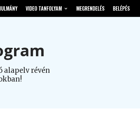
NULMÁNY
VIDEO TANFOLYAM
MEGRENDELÉS
BELÉPÉS
rogram
ó alapelv révén
okban!