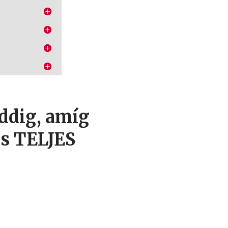
addig, amíg
ás TELJES