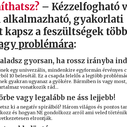
íthatsz?
– Kézzelfogható 
 alkalmazható, gyakorlati
 kapsz a feszültségek töb
agy problémára
:
aladsz gyorsan, ha rossz irányba ind
őnek egy univerzális, mindenkire egyformán érvényes c
rból 10 belesétál. Ez a csapda felelős a legtöbb problémá
nek gyakran ugyanaz a gyökére. Bármiben is vagy most,
artalmaz vonatkozik rád…
rbe vagy legalább ne áss lejjebb!
tsz ki a negatív spirálból? Három világos és pontos tan
ozz és hogyan NE gondolkozz arról ami veled történik.
vetkezetesen elrontják.