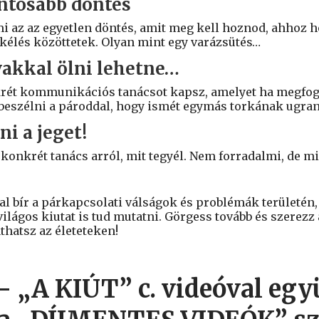
ntosabb döntés
 az az egyetlen döntés, amit meg kell hoznod, ahhoz h
kélés közöttetek. Olyan mint egy varázsütés…
akkal ölni lehetne…
krét kommunikációs tanácsot kapsz, amelyet ha megfo
 beszélni a pároddal, hogy ismét egymás torkának ugra
i a jeget!
 konkrét tanács arról, mit tegyél. Nem forradalmi, de m
al bír a párkapcsolati válságok és problémák területén
ilágos kiutat is tud mutatni.
Görgess tovább és szerezz
thatsz az életeteken!
 „A KIÚT” c. videóval egy