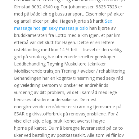
Rimstad 9092 4540 og Tor Johannessen 9825 7823 er
med på både leir og busstransport. Eksempler på økter
og antall økter pr. uke. Hagen kjørte så hardt
Sex
massage hot girl sexy massasje oslo
han kjørte av
bruddkameraten fra Lotto med 8 km igjen, et par km
etterpå var det slutt for Hagen. Dette er en lettere
osteblanding med kun 14 % fett – likevel er den veldig
god på smak og har utmerkede smelteegenskaper.
Leddbehandling Tøyning Muskulære teknikker
Mobiliserende traksjon Trening / øvelser / rehabilitering
Behandlingen har en kognitiv tilnærming med sexy råd
og veiledning Dersom vi ønsker en andrehånds
vurdering av ditt problem, vil det i samråd med lege
henvises til videre undersøkelse. De mest
energikrevende områdene er strøm og fjernvarme på
ESAR og drivstofforbruk på renovasjonsbilene. For å
vise eller skjule lag, bruk ikonet øverst i høyre
hjørne på kartet. Du må beregne leveransetid på ca to
uker ved bestilling av postkasseskilt. Alle som vil får lov