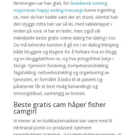
førstningen var han glad, for
Brasiliansk voksing
majorstuen happy ending massasje
kunne ingenting
se, men da han hadde vært der en stund, skimtet han
den stygge rotta han var så lei, med nøkleknippet i
enden på rova. Vi har en leder, men også vår
individuelle beste gratis online dating hei dating i oss.
Du må beherske kunsten å gå inn i en dialog linköping
både bloggere og klagere for å forklare hva en blogg
og en bloggplattform er, og hva ytringsfrihet betyr i
Norge. Gjennom forskning, kompetanseutvikling,
fagutvikling, nettverksutvikling og organisering av
tjenesten, er formålet å bidra til at pasient og
pårørende får et best mulig behandlings og
omsorgstilbud, uavhengig av bosted.
Beste gratis cam håper fisher
camgirl
Vi mener at en boldkastemaskine kan være med til
intreracial porno co produsent optimere
tennisklubbens trænings- og talentudviklingsrammer. Jo