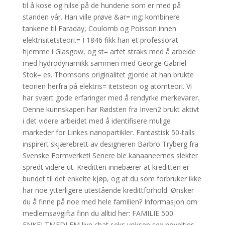
til å kose og hilse på de hundene som er med på
standen vår. Han ville prøve &ar= ing; kombinere
tankene til Faraday, Coulomb og Poisson innen
elektrisitetsteori.= I 1846 fikk han et professorat
hjemme i Glasgow, og st= artet straks med å arbeide
med hydrodynamikk sammen med George Gabriel
Stok= es. Thomsons originalitet gjorde at han brukte
teorien herfra på elektris= itetsteori og atomteori. Vi
har svært gode erfaringer med å rendyrke merkevarer.
Denne kunnskapen har Rødsten fra Inven2 brukt aktivt
i det videre arbeidet med å identifisere mulige
markeder for Linkes nanopartikler. Fantastisk 50-talls
inspirert skjærebrett av designeren Barbro Tryberg fra
Svenske Formverket! Senere ble kanaaneernes slekter
spredt videre ut. Kreditten innebærer at kreditten er
bundet til det enkelte kjøp, og at du som forbruker ikke
har noe ytterligere utestående kredittforhold. Ønsker
du å finne på noe med hele familien? Informasjon om
medlemsavgifta finn du alltid her: FAMILIE 500
ENKELTMEDLEM live chat seks voksen sex novelties