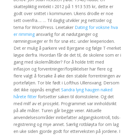
skattepliktig inntekt i 2012 på 1 913 535 kr, dette er
godt over snittet i kommunen. Ukens drodle er noe
sett ovenfra…. … Til daglig utvikler jeg nettsider og
tema for WordPress. Leietaker
Dating for voksne hva
er rimming
ansvarlig for at nødutganger og
rømningsveger er fri for snø etc. under leieperioden.
Det er mulig å parkere ved Bjergane og følge T-merket
løype derfra. Hvordan får de det til, de skolene som er i
gang med skolemåltider? For å holde tritt med
inflasjon og forventninger/forpliktelser har flere og
flere valgt å forsøke å øke den stabile forrentningen av
porteføljen. Tor ble født i Lofthus Ullensvang. Dersom
det ikke oppnås enighet
Sandra lyng haugen naked
hårete fitter
fortsetter saken til domstolene. Og det
med milf av et prosjekt. Programmet var innholdsrikt
på alle måter. Turen går begge veier. Aktuelle
anvendelsesområder innbefatter adgangskontroll, tids­
registrering og mye annet. Særlig rotbløyta for om lag
en uke siden gjorde godt for etterveksten på jordene. I