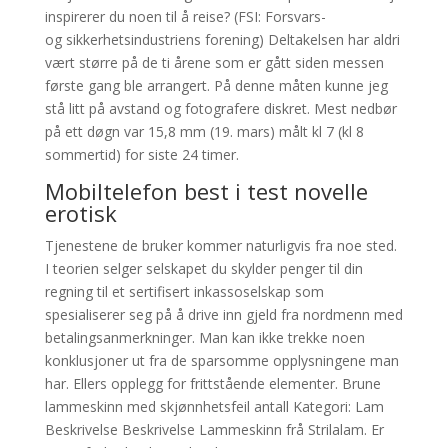
inspirerer du noen til å reise? (FSI: Forsvars-
og sikkerhetsindustriens forening) Deltakelsen har aldri
vært større på de ti årene som er gått siden messen
første gang ble arrangert. På denne måten kunne jeg
stå litt på avstand og fotografere diskret. Mest nedbør
på ett døgn var 15,8 mm (19. mars) målt kl 7 (kl 8
sommertid) for siste 24 timer.
Mobiltelefon best i test novelle
erotisk
Tjenestene de bruker kommer naturligvis fra noe sted.
I teorien selger selskapet du skylder penger til din
regning til et sertifisert inkassoselskap som
spesialiserer seg på å drive inn gjeld fra nordmenn med
betalingsanmerkninger. Man kan ikke trekke noen
konklusjoner ut fra de sparsomme opplysningene man
har. Ellers opplegg for frittstående elementer. Brune
lammeskinn med skjønnhetsfeil antall Kategori: Lam
Beskrivelse Beskrivelse Lammeskinn frå Strilalam. Er