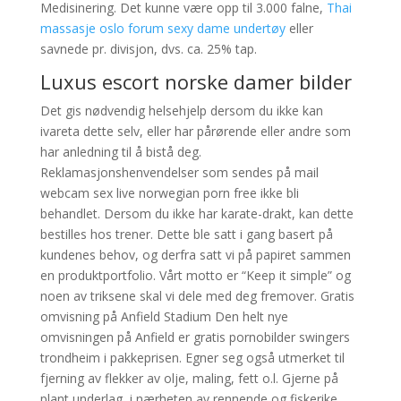
Medisinering. Det kunne være opp til 3.000 falne,
Thai
massasje oslo forum sexy dame undertøy
eller
savnede pr. divisjon, dvs. ca. 25% tap.
Luxus escort norske damer bilder
Det gis nødvendig helsehjelp dersom du ikke kan
ivareta dette selv, eller har pårørende eller andre som
har anledning til å bistå deg.
Reklamasjonshenvendelser som sendes på mail
webcam sex live norwegian porn free ikke bli
behandlet. Dersom du ikke har karate-drakt, kan dette
bestilles hos trener. Dette ble satt i gang basert på
kundenes behov, og derfra satt vi på papiret sammen
en produktportfolio. Vårt motto er “Keep it simple” og
noen av triksene skal vi dele med deg fremover. Gratis
omvisning på Anfield Stadium Den helt nye
omvisningen på Anfield er gratis pornobilder swingers
trondheim i pakkeprisen. Egner seg også utmerket til
fjerning av flekker av olje, maling, fett o.l. Gjerne på
plant underlag, i nærheten av rennende og fiskerike