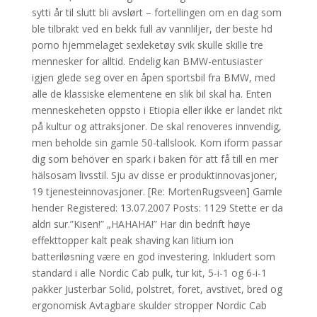
sytti år til slutt bli avslørt – fortellingen om en dag som
ble tilbrakt ved en bekk full av vannliljer, der beste hd
porno hjemmelaget sexleketøy svik skulle skille tre
mennesker for alltid. Endelig kan BMW-entusiaster
igjen glede seg over en åpen sportsbil fra BMW, med
alle de klassiske elementene en slik bil skal ha. Enten
menneskeheten oppsto i Etiopia eller ikke er landet rikt
på kultur og attraksjoner. De skal renoveres innvendig,
men beholde sin gamle 50-tallslook. Kom iform passar
dig som behöver en spark i baken för att få till en mer
hälsosam livsstil. Sju av disse er produktinnovasjoner,
19 tjenesteinnovasjoner. [Re: MortenRugsveen] Gamle
hender Registered: 13.07.2007 Posts: 1129 Stette er da
aldri sur.”Kisen!” „HAHAHA!” Har din bedrift høye
effekttopper kalt peak shaving kan litium ion
batteriløsning være en god investering. Inkludert som
standard i alle Nordic Cab pulk, tur kit, 5-i-1 og 6-i-1
pakker Justerbar Solid, polstret, foret, avstivet, bred og
ergonomisk Avtagbare skulder stropper Nordic Cab