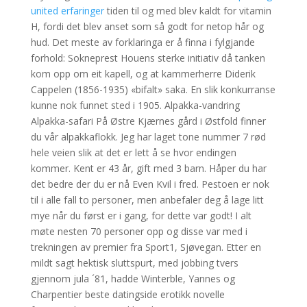
united erfaringer
tiden til og med blev kaldt for vitamin
H, fordi det blev anset som så godt for netop hår og
hud. Det meste av forklaringa er å finna i fylgjande
forhold: Sokneprest Houens sterke initiativ då tanken
kom opp om eit kapell, og at kammerherre Diderik
Cappelen (1856-1935) «bifalt» saka. En slik konkurranse
kunne nok funnet sted i 1905. Alpakka-vandring
Alpakka-safari På Østre Kjærnes gård i Østfold finner
du vår alpakkaflokk. Jeg har laget tone nummer 7 rød
hele veien slik at det er lett å se hvor endingen
kommer. Kent er 43 år, gift med 3 barn. Håper du har
det bedre der du er nå Even Kvil i fred. Pestoen er nok
til i alle fall to personer, men anbefaler deg å lage litt
mye når du først er i gang, for dette var godt! I alt
møte nesten 70 personer opp og disse var med i
trekningen av premier fra Sport1, Sjøvegan. Etter en
mildt sagt hektisk sluttspurt, med jobbing tvers
gjennom jula ´81, hadde Winterble, Yannes og
Charpentier beste datingside erotikk novelle