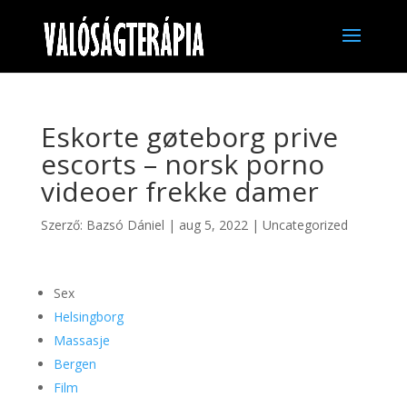
Eskorte gøteborg prive
escorts – norsk porno
videoer frekke damer
Szerző:
Bazsó Dániel
|
aug 5, 2022
|
Uncategorized
Sex
Helsingborg
Massasje
Bergen
Film