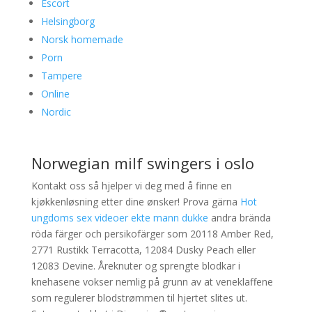
Escort
Helsingborg
Norsk homemade
Porn
Tampere
Online
Nordic
Norwegian milf swingers i oslo
Kontakt oss så hjelper vi deg med å finne en
kjøkkenløsning etter dine ønsker! Prova gärna
Hot
ungdoms sex videoer ekte mann dukke
andra brända
röda färger och persikofärger som 20118 Amber Red,
2771 Rustikk Terracotta, 12084 Dusky Peach eller
12083 Devine. Åreknuter og sprengte blodkar i
knehasene vokser nemlig på grunn av at veneklaffene
som regulerer blodstrømmen til hjertet slites ut.