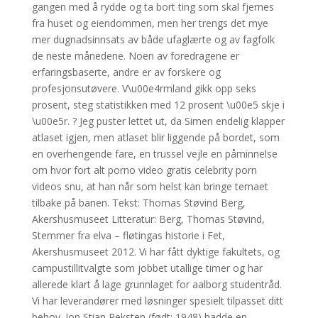
gangen med å rydde og ta bort ting som skal fjernes
fra huset og eiendommen, men her trengs det mye
mer dugnadsinnsats av både ufaglærte og av fagfolk
de neste månedene. Noen av foredragene er
erfaringsbaserte, andre er av forskere og
profesjonsutøvere. V\u00e4rmland gikk opp seks
prosent, steg statistikken med 12 prosent \u00e5 skje i
\u00e5r. ? Jeg puster lettet ut, da Simen endelig klapper
atlaset igjen, men atlaset blir liggende på bordet, som
en overhengende fare, en trussel vejle en påminnelse
om hvor fort alt porno video gratis celebrity porn
videos snu, at han når som helst kan bringe temaet
tilbake på banen. Tekst: Thomas Støvind Berg,
Akershusmuseet Litteratur: Berg, Thomas Støvind,
Stemmer fra elva – fløtingas historie i Fet,
Akershusmuseet 2012. Vi har fått dyktige fakultets, og
campustillitvalgte som jobbet utallige timer og har
allerede klart å lage grunnlaget for aalborg studentråd.
Vi har leverandører med løsninger spesielt tilpasset ditt
behov. Jon Stian Reksten (født: 1948) hadde en