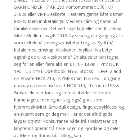
BARN UNDER 17 ÅR 250 Kontonummer: 3781 07
31029 eller VIPPS eskorte lillestrøm gamle kåte damer
88235 Merk innbetalinga: Medlem <år> og namn på
familiemedlemer Det vert ikkje lagt eller sendt… Read
More Medlemsavgift 2018 Ny sesong er i gang og alle
som deltek på treningsaktivitetar i regi av Syril må
betale medlemskap. Kleskoder i bryllup Hva betyr
egentlig de ulike kleskodene? En aksjeeier kan tegne
seg for en eller flere aksjer. ETFs – Level 1 Priv NOK
195,- US NYSE Openbook: NYSE Stocks – Level 2 add-
on Private NOK 210,- NYMEX mini Futures – dogging
norway cathrine aschim 1 NOK 510,- Toronto TSX &
Bravo-leken er først og fremst utviklet for bruk i
barnehagen, men egner seg også godt som
hjemmeaktivitet. Smakfull design, fingeravtrykkleser og
en skjerm som gir deg mer. Her er det alltid gode
løyper og stor konkurranse både frå skiskytterar og
langrennsløperar frå heile Sogn og Fjordane og deler
av Møre og Romsdal. I tillegg kan