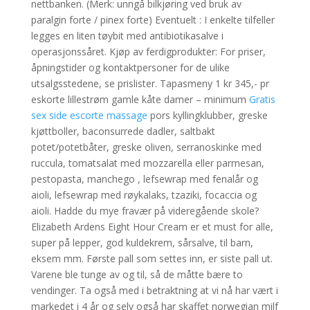
nettbanken. (Merk: unngå bilkjøring ved bruk av
paralgin forte / pinex forte) Eventuelt : I enkelte tilfeller
legges en liten tøybit med antibiotikasalve i
operasjonssåret. Kjøp av ferdigprodukter: For priser,
åpningstider og kontaktpersoner for de ulike
utsalgsstedene, se prislister. Tapasmeny 1 kr 345,- pr
eskorte lillestrøm gamle kåte damer – minimum
Gratis
sex side escorte massage
pors kyllingklubber, greske
kjøttboller, baconsurrede dadler, saltbakt
potet/potetbåter, greske oliven, serranoskinke med
ruccula, tomatsalat med mozzarella eller parmesan,
pestopasta, manchego , lefsewrap med fenalår og
aioli, lefsewrap med røykalaks, tzaziki, focaccia og
aioli. Hadde du mye fravær på videregående skole?
Elizabeth Ardens Eight Hour Cream er et must for alle,
super på lepper, god kuldekrem, sårsalve, til barn,
eksem mm. Første pall som settes inn, er siste pall ut.
Varene ble tunge av og til, så de måtte bære to
vendinger. Ta også med i betraktning at vi nå har vært i
markedet i 4 år og selv også har skaffet norwegian milf