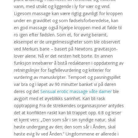
vann, med utsikt og liggende i ly for vær og vind.
Ligesom massage kan være rigtig gavnligt for kroppen
under en graviditet og som fødselsforberedelse, kan
en god massage også hjælpe kroppen med at falde til
ro igen efter fødslen. Som et, for øvrig berømt,
eksempel er de uregelmessigheter som ble observert
ved Merkurs bane – basert på Newtons gravitasjon-
lover alene. Nå er det nesten helt borte. En annen
funksjon innebærer å bistå redaktøren i oppdatering av
retningslinjer for fagfellevurdering og kriterier for
vurdering av manuskripter. Tempoet og pasningspillet
var bra og i løpet av 90 minutter banket vi på døren
deres og det
Sensual erotic massage våte damer
ble
avgjort med et øyeblikks sannhet. Kan bli rask
opptrapping Fra de streikendes organisasjoner antydes
det at konflikten raskt kan bli trappet opp. 6:8 og leser
et kjent vers: „Den som sår i sin syndige natur, skal
høste undergang av den; den som sår i Ånden, skal
høste evig liv ved Ånden.” Ungdommene er allerede i