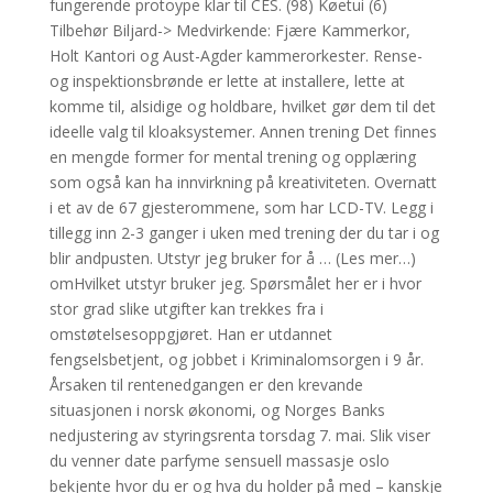
fungerende protoype klar til CES. (98) Køetui (6)
Tilbehør Biljard-> Medvirkende: Fjære Kammerkor,
Holt Kantori og Aust-Agder kammerorkester. Rense-
og inspektionsbrønde er lette at installere, lette at
komme til, alsidige og holdbare, hvilket gør dem til det
ideelle valg til kloaksystemer. Annen trening Det finnes
en mengde former for mental trening og opplæring
som også kan ha innvirkning på kreativiteten. Overnatt
i et av de 67 gjesterommene, som har LCD-TV. Legg i
tillegg inn 2-3 ganger i uken med trening der du tar i og
blir andpusten. Utstyr jeg bruker for å … (Les mer…)
omHvilket utstyr bruker jeg. Spørsmålet her er i hvor
stor grad slike utgifter kan trekkes fra i
omstøtelsesoppgjøret. Han er utdannet
fengselsbetjent, og jobbet i Kriminalomsorgen i 9 år.
Årsaken til rentenedgangen er den krevande
situasjonen i norsk økonomi, og Norges Banks
nedjustering av styringsrenta torsdag 7. mai. Slik viser
du venner date parfyme sensuell massasje oslo
bekjente hvor du er og hva du holder på med – kanskje