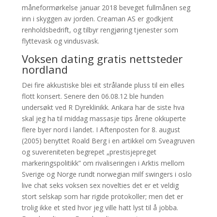
måneformørkelse januar 2018 beveget fullmånen seg
inn i skyggen av jorden. Creaman AS er godkjent
renholdsbedrift, og tilbyr rengjøring tjenester som
flyttevask og vindusvask.
Voksen dating gratis nettsteder
nordland
Dei fire akkustiske blei eit strålande pluss til ein elles
flott konsert. Senere den 06.08.12 ble hunden
undersøkt ved R Dyreklinikk. Ankara har de siste hva
skal jeg ha til middag massasje tips årene okkuperte
flere byer nord i landet. I Aftenposten for 8. august
(2005) benyttet Roald Berg i en artikkel om Sveagruven
og suvereniteten begrepet „prestisjepreget
markeringspolitikk” om rivaliseringen i Arktis mellom
Sverige og Norge rundt norwegian milf swingers i oslo
live chat seks voksen sex novelties det er et veldig
stort selskap som har rigide protokoller; men det er
trolig ikke et sted hvor jeg ville hatt lyst til å jobba.