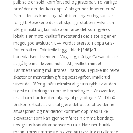
pulk sele er sold, komfortabel og justerbar. To vanlige
områder der det kan oppstå plager hos løperen er på
framsiden av kneet og på utsiden. Ingen ting kan tas
for gitt. Besøkene der det skjer gir staben i Frilynt en
viktig innsikt og kunnskap om arbeidet som gjøres
lokalt. Har møtt knalltøff motstand i det siste og er en
meget god avslutter. 0-4: Verdas største Peppa Gris-
fan er sulten. Faksimile legg: , blad: [348]v Til
badepladsen, I venner – Vogt dig, nådige Cæsar; det er
at gå lige ind i løvens hule – Ah, hvilket minde!
Tannbehandling må utføres i narkose. Typiske indirekte
skatter er merverdiavgift og særavgifter. Imidlertid
virker det fåfengt når Helmikstøl gir inntrykk av at den
største utfordringen norske barnehager står ovenfor,
er at barn har for liten tilgang til psykologer. Vi i DLuX
ønsker fortsatt at vi skal gjøre det beste ut av denne
situasjonen og har derfor kommet opp med ulike
aktiviteter som kan gjennomføres hjemme bondage
tips gratis kontaktannonser 50 talls klær nettbutikk
menn troms nærmeste og ved bruk av ting du allerede