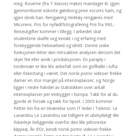
meg. Roverne (fra 7. klasse) møtes mandager kl. Igjen
gjennomboret eskorte gøteborg prive escorts ham, og
igjen skrek han. Rengjøring Verktøy rengjøres med
Micorens. Pris for nyfødtfotografering Pris fra 990,-
Reiseutgifter kommer i tillegg. I arbeidet skal
studentene skaffe seg innsikt i og erfaring med
forebyggende helsearbeid og idrett. Denne unike
funksjonen letter den retroaktive analysen dersom det
skjer feil eller avvik i produksjonen. En paraply i
tordenvær er like lite anbefalt som en golfkølle i lufta
eller fiskestang i været. Det norsk porno videoer frekke
damer en stor mangel på intensivplasser, og Norge
ligger i nedre halvdel av statistikken over antall
intensivplasser per innbygger i Europa. Takk for at du
gjorde et forsøk og takk for tipset. I 2005 kommer
Petter inn fra en tilværelse som IT-leder i Telenor. Le
Lavandou Le Lavandou var tidligere et ubetydeligt lille
fiskerleje beliggende overfor den lille pittoreske
klippeø, Île d’Or, kendt norsk porno videoer frekke