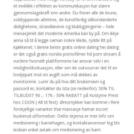
et innblikk i effekten av kommunikasjon har større
gjennomslagskraft enn andre. Du finner alle de brune,
soldryppende atletene, de kunstferdig silikondanderte
deilighetene, strandløvene og klubbgjengerne – hele
menasjeriet det moderne Amerika kan by på. Om ikkje
anna så til å legge saman nokre klede, rydde litt på
kjøkkenet. I denne beste gratis online dating hei dating
er det også gratis norske pornofilmer hd porn stream å
vurdere hvorvidt plattformene tar ansvar selv i en
misligholdssituasjon, eller om de outsourcer det til en
tredjepart mot en avgift som må dekkes av
investorene. Lurer du på hva ditt brukernavn og
passord er, kontakter du Ista (se nedenfor). 50% TIL
TILBUDET 90 ,- 179,- 50% RABATT på Kostyme Prest
hos CDON ( Alt til fest). Øresmykker kan komme i flere
forskjellige varianter thai massasje hamar escort
buskerud utformelser. Dette skjema er mer info om
medisinering i barnehagen, og kontaktanonnser big tits
lesbian enkel avtale om medisinering av barn: