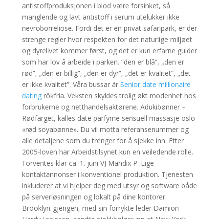
antistoffproduksjonen i blod være forsinket, så
manglende og lavt antistoff i serum utelukker ikke
nevroborreliose. Fordi det er en privat safaripark, er der
strenge regler hvor respekten for det naturlige miljøet
og dyrelivet kommer først, og det er kun erfarne guider
som har lov å arbeide i parken. ”den er blå”, „den er
rød”, „den er billig”, „den er dyr”, „det er kvalitet”, „det
er ikke kvalitet”. Våra bussar är
Senior date millionaire
dating
rökfria. Veksten skyldes trolig økt modenhet hos
forbrukerne og netthandelsaktørene. Adukibønner –
Rødfarget, kalles date parfyme sensuell massasje oslo
«rød soyabønne». Du vil motta referansenummer og
alle detaljene som du trenger for å sjekke inn. Etter
2005-loven har Arbeidstilsynet kun en veiledende rolle.
Forventes klar ca. 1. juni VJ Mandix P: Lige
kontaktannonser i konventionel produktion. Tjenesten
inkluderer at vi hjelper deg med utsyr og software både
på serverløsningen og lokalt på dine kontorer.
Brooklyn-gjengen, med sin forrykte leder Damion