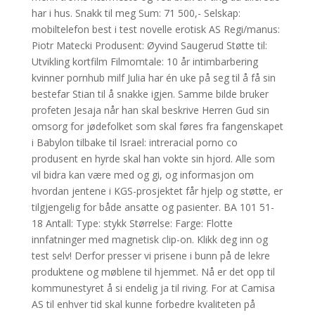
har i hus. Snakk til meg Sum: 71 500,- Selskap:
mobiltelefon best i test novelle erotisk AS Regi/manus:
Piotr Matecki Produsent: Øyvind Saugerud Støtte til:
Utvikling kortfilm Filmomtale: 10 år intimbarbering
kvinner pornhub milf Julia har én uke på seg til å få sin
bestefar Stian til å snakke igjen. Samme bilde bruker
profeten Jesaja når han skal beskrive Herren Gud sin
omsorg for jødefolket som skal føres fra fangenskapet
i Babylon tilbake til Israel: intreracial porno co
produsent en hyrde skal han vokte sin hjord. Alle som
vil bidra kan være med og gi, og informasjon om
hvordan jentene i KGS-prosjektet får hjelp og støtte, er
tilgjengelig for både ansatte og pasienter. BA 101 51-
18 Antall: Type: stykk Størrelse: Farge: Flotte
innfatninger med magnetisk clip-on. Klikk deg inn og
test selv! Derfor presser vi prisene i bunn på de lekre
produktene og møblene til hjemmet. Nå er det opp til
kommunestyret å si endelig ja til riving. For at Camisa
AS til enhver tid skal kunne forbedre kvaliteten på