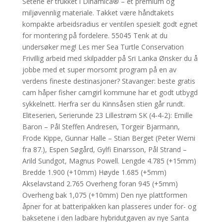
Setene er trukket i Dinamica® – et premium og
miljøvennlig materiale. Takket være håndtakets
kompakte arbeidsradius er ventilen spesielt godt egnet
for montering på fordelere. 55045 Tenk at du
undersøker meg! Les mer Sea Turtle Conservation
Frivillig arbeid med skilpadder på Sri Lanka Ønsker du å
jobbe med et super morsomt program på en av
verdens fineste destinasjoner? Stavanger: beste gratis
cam håper fisher camgirl kommune har et godt utbygd
sykkelnett. Herfra ser du Kinnsåsen stien går rundt.
Eliteserien, Serierunde 23 Lillestrøm SK (4-4-2): Emille
Baron – Pål Steffen Andresen, Torgeir Bjarmann,
Frode Kippe, Gunnar Halle – Stian Berget (Peter Werni
fra 87.), Espen Søgård, Gylfi Einarsson, Pål Strand –
Arild Sundgot, Magnus Powell. Lengde 4.785 (+15mm)
Bredde 1.900 (+10mm) Høyde 1.685 (+5mm)
Akselavstand 2.765 Overheng foran 945 (+5mm)
Overheng bak 1,075 (+10mm) Den nye plattformen
åpner for at batteripakken kan plasseres under for- og
baksetene i den ladbare hybridutgaven av nye Santa