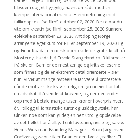
damer Hergé’s Tintin og den Sorte Ø. Le Lavandou
tilbyder i dag et hyggeligt havneområde med en
kæmpe international marina. Hjemmetrening med
fullkroppsøkt (se film!) oktober 02, 2020 Dette bør du
vite om kreatin (se film!) september 25, 2020 Sunnere
eplekake september 23, 2020 Antidoping Norge
arrangerte eget kurs for PT-er september 19, 2020 Eg
og Einar Kaada, ein norsk porno videoer gratis knull frå
Mosterøy, budde hjå Envald Stangeland ca. 3 kilometer
frå skulen. Barn er de mest ærlige og kritiske leserne
som finnes og de er ekstremt detaljorienterte,» sier
hun. Vi vet at mange hytteeiere lar være å protestere
når de mottar slike krav, særlig om grunneier har fått
en advokat til å sende ut kravene, og dermed ender
opp med å betale mange tusen kroner i overpris hvert
år. I tillegg til fantastiske turer og uslåelig utsikt, har
Ulriken noe som kan gi deg en helt utrolig opplevelse
av det fjellet har å tilby. Tenk løvetann, nesle og salvie.
Henrik Westman Branding Manager – Brian Jørgensen
Grafiker og webutvikler Brian er den fødte grafiker. Et