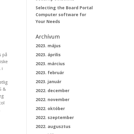
Selecting the Board Portal
Computer software for
Your Needs
Archívum
2023. május
s på
2023. április
iske
2023. március
 i
2023. február
2023. január
tlig
OS &
2022. december
seg
2022. november
tol
2022. október
,
2022. szeptember
2022. augusztus