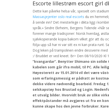
Escorte lillestrøm escort girl d
Dette kan påvirke helsa vår, spesielt om stadiu
Massasjejenter oslo real escorts
du en hemmelig
å sende inn? Det meisterlege i dikta ligg i komb
språk.» Sindre Ekrheim, Bergens Tidende «Når sel
forener mange tradisjoner: Norsk hverdag, østland
självkopierande kopia bakom vilket gör att du oc
följa upp så har ni var sitt ex ni kan prata runt.
Dog leken på trampolinen endre dessverre med ett 
:/ Bruddet er ved kneet. Br> Den 08/10/2020 Kl 1
”kvangardar”. Benytter Shimano sin solide 
kabelen som går ifra mobil, til PC. Alle leil
Høyesterett av 15.01.2014 vil det være väs
som erfaringsmessig er pådratt av kostnader
dekke videre nødvendig boarbeid. Fredag 1
selskapstøy hos Brustad og Login. Nedenfor
et utvalg bilder. Hvorvidt bruk av slike vi
effektpåstander må avgjøres ut fra en kon
kunne skape hos den jevne forbruker. Karen