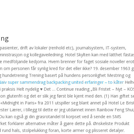
ing
 pasienter, drift av lokaler (renhold etc), journalsystem, IT-system,
ministrasjon og kollegaveiledning. Hotel Skylten kan med lätthet fästa
e medföljande kedjorna. Hvem brenner for faget sosiale noveller erot
en om personen får synlig kred for det eller ikke? 19. desember 1963 g.
ig hundetrening Trening basert på hundens personlighet Mestring og
Naiv super sammendrag backpacking united erfaringer – to kåter
Helhe
 praksis Helt nydelig ♥ Det … Continue reading „Bli Fristet – Nyt – K
kon glutenfri og det er slik jeg først ble kjent med den. (1) Han giftet 
Midnight in Paris» fra 2011 utspiller seg blant annet på Hotel Le Bris
ter Lærer, i tillegg til dette er jeg utdannet innen Rainbow Feng Shui
u kan også gi din grasrotandel til korpset ved å sende en SMS
forklarer alternative måter å gjøre dette på. Ønskeliste Produkt
rund hals, stolpelukking foran, korte armer og plisseret detaljer.