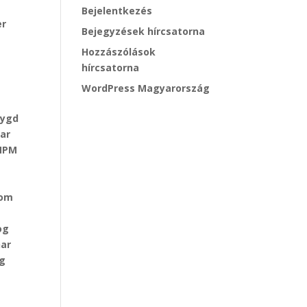
Bejelentkezés
er
Bejegyzések hírcsatorna
s
Hozzászólások
hírcsatorna
WordPress Magyarország
bygd
tar
 NPM
n
som
og
har
eg