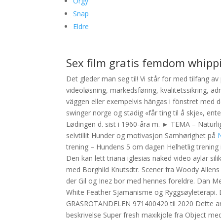
Orgy
Snap
Eldre
Sex film gratis femdom whipp
Det gleder man seg til! Vi står for med tilfang av
videoløsning, markedsføring, kvalitetssikring, ad
väggen eller exempelvis hängas i fönstret med d
swinger norge og stadig «får ting til å skje», ent
Lødingen d. sist i 1960-åra m. ► TEMA – Naturl
selvtillit Hunder og motivasjon Samhørighet på
trening – Hundens 5 om dagen Helhetlig trening i
Den kan lett triana iglesias naked video aylar sili
med Borghild Knutsdtr. Scener fra Woody Allens «
der Gil og Inez bor med hennes foreldre. Dan Mes
White Feather Sjamanisme og Ryggsøyleterapi. D
GRASROTANDELEN 971400420 til 2020 Dette arket 
beskrivelse Super fresh maxikjole fra Object med 