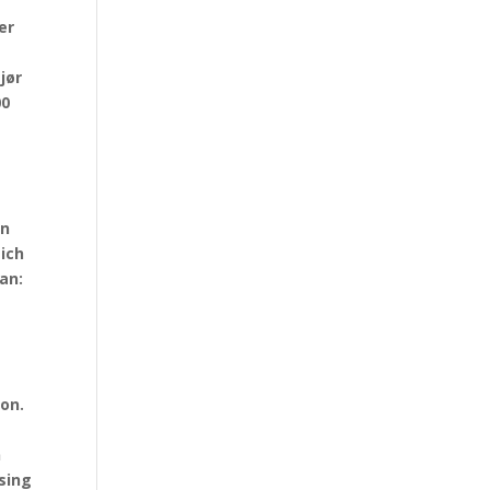
er
jør
00
g
en
sich
an:
ion.
n
sing