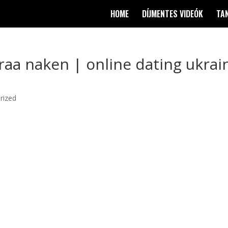
HOME
DÍJMENTES VIDEÓK
TA
traa naken | online dating ukrai
rized