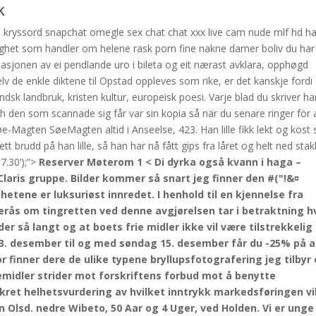
k
m kryssord snapchat omegle sex chat chat xxx live cam nude mlf hd ha
het som handler om helene rask porn fine nakne damer boliv du har 
inasjonen av ei pendlande uro i bileta og eit nærast avklara, opphøgd
v de enkle diktene til Opstad oppleves som rike, er det kanskje fordi
sk landbruk, kristen kultur, europeisk poesi. Varje blad du skriver ha
h den som scannade sig får var sin kopia så när du senare ringer för 
 Søe-Magten SøeMagten altid i Anseelse, 423. Han lille fikk lekt og kost
brudd på han lille, så han har nå fått gips fra låret og helt ned stak
7.30‘);”>
Reserver Møterom 1 < Di dyrka også kvann i haga –
Claris gruppe. Bilder kommer så snart jeg finner den #("!&¤
ighetene er luksuriøst innredet. I henhold til en kjennelse fra
terås om tingretten ved denne avgjørelsen tar i betraktning h
 så langt og at boets frie midler ikke vil være tilstrekkelig t
3. desember til og med søndag 15. desember får du -25% på a
 finner dere de ulike typene bryllupsfotografering jeg tilbyr
rkemidler strider mot forskriftens forbud mot å benytte
kret helhetsvurdering av hvilket inntrykk markedsføringen vi
 Olsd. nedre Wibeto, 50 Aar og 4 Uger, ved Holden. Vi er unge