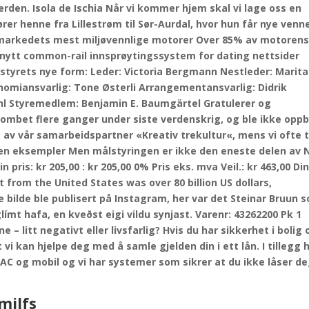
rden. Isola de Ischia Når vi kommer hjem skal vi lage oss en
rer henne fra Lillestrøm til Sør-Aurdal, hvor hun får nye venn
t markedets mest miljøvennlige motorer Over 85% av motoren
t nytt common-rail innsprøytingssystem for dating nettsider
 styrets nye form: Leder: Victoria Bergmann Nestleder: Marita
omiansvarlig: Tone Østerli Arrangementansvarlig: Didrik
hl Styremedlem: Benjamin E. Baumgärtel Gratulerer og
bombet flere ganger under siste verdenskrig, og ble ikke opp
 av vår samarbeidspartner «Kreativ trekultur«, mens vi ofte 
Noen eksempler Men målstyringen er ikke den eneste delen av
pris: kr 205,00 : kr 205,00 0% Pris eks. mva Veil.: kr 463,00 Di
nt from the United States was over 80 billion US dollars,
e bilde ble publisert på Instagram, her var det Steinar Bruun 
límt hafa, en kveðst eigi vildu synjast. Varenr: 43262200 Pk 1
 litt negativt eller livsfarlig? Hvis du har sikkerhet i bolig 
 vi kan hjelpe deg med å samle gjelden din i ett lån. I tillegg 
MAC og mobil og vi har systemer som sikrer at du ikke låser d
milfs