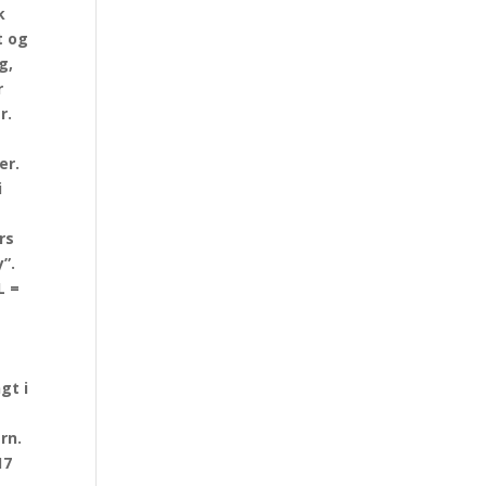
k
t og
g,
r
r.
er.
i
rs
”.
L =
gt i
rn.
17