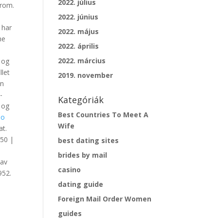
2022. július
 rom.
2022. június
 har
2022. május
ne
2022. április
2022. március
 og
llet
2019. november
nn
-
Kategóriák
 og
Best Countries To Meet A
lo
Wife
at.
 50 |
best dating sites
brides by mail
 av
casino
952.
dating guide
Foreign Mail Order Women
guides