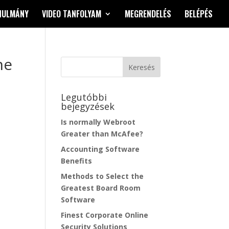
NULMÁNY
VIDEO TANFOLYAM
MEGRENDELÉS
BELÉPÉS
ne
Legutóbbi
bejegyzések
Is normally Webroot
Greater than McAfee?
Accounting Software
Benefits
Methods to Select the
Greatest Board Room
Software
Finest Corporate Online
Security Solutions