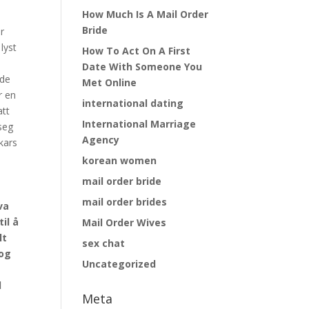
How Much Is A Mail Order
Bride
r
lyst
How To Act On A First
Date With Someone You
 de
Met Online
r en
international dating
att
International Marriage
 seg
Agency
kars
korean women
mail order bride
mail order brides
va
il å
Mail Order Wives
lt
sex chat
 og
Uncategorized
l
Meta