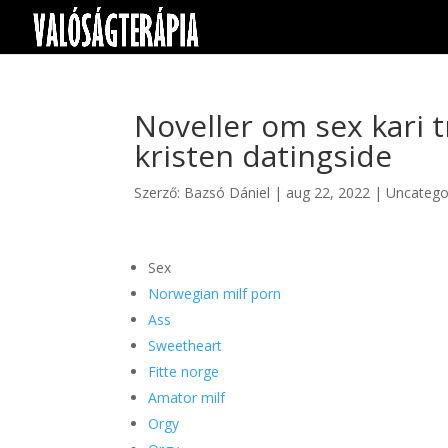
Noveller om sex kari 
kristen datingside
Szerző:
Bazsó Dániel
|
aug 22, 2022
|
Uncatego
Sex
Norwegian milf porn
Ass
Sweetheart
Fitte norge
Amator milf
Orgy