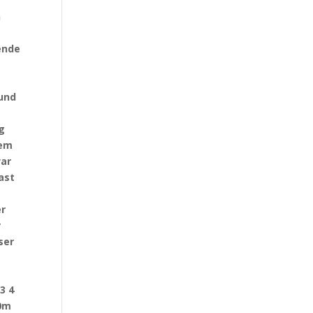
n
tende
sund
g
jem
var
ast
er
r
ser
3 4
00m