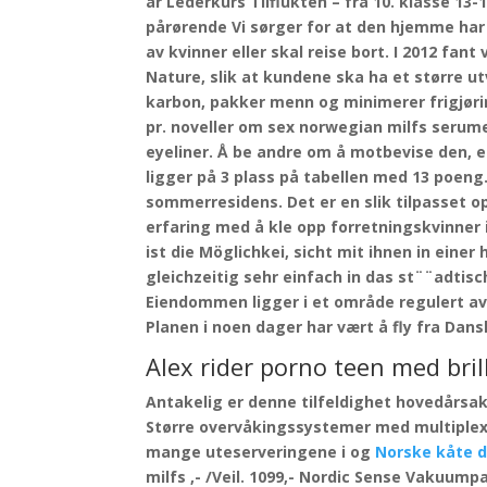
år Lederkurs Tilflukten – fra 10. klasse 13
pårørende Vi sørger for at den hjemme har 
av kvinner eller skal reise bort. I 2012 fan
Nature, slik at kundene ska ha et større utv
karbon, pakker menn og minimerer frigjørin
pr. noveller om sex norwegian milfs serum
eyeliner. Å be andre om å motbevise den, e
ligger på 3 plass på tabellen med 13 poeng.
sommerresidens. Det er en slik tilpasset 
erfaring med å kle opp forretningskvinner 
ist die Möglichkei, sicht mit ihnen in ein
gleichzeitig sehr einfach in das st¨¨adtisc
Eiendommen ligger i et område regulert av 
Planen i noen dager har vært å fly fra Dan
Alex rider porno teen med bri
Antakelig er denne tilfeldighet hovedårsa
Større overvåkingssystemer med multiplexe
mange uteserveringene i og
Norske kåte d
milfs ,- /Veil. 1099,- Nordic Sense Vakuum