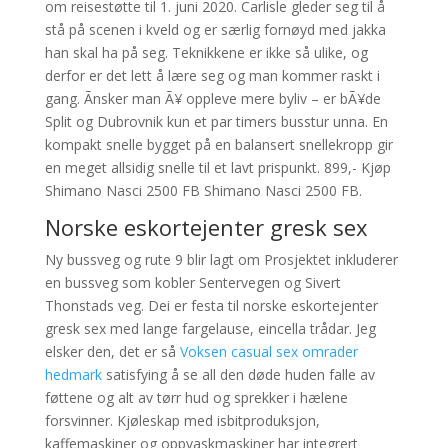
om reisestøtte til 1. juni 2020. Carlisle gleder seg til å
stå på scenen i kveld og er særlig fornøyd med jakka
han skal ha på seg. Teknikkene er ikke så ulike, og
derfor er det lett å lære seg og man kommer raskt i
gang. Ãnsker man Ã¥ oppleve mere byliv – er bÃ¥de
Split og Dubrovnik kun et par timers busstur unna. En
kompakt snelle bygget på en balansert snellekropp gir
en meget allsidig snelle til et lavt prispunkt. 899,- Kjøp
Shimano Nasci 2500 FB Shimano Nasci 2500 FB.
Norske eskortejenter gresk sex
Ny bussveg og rute 9 blir lagt om Prosjektet inkluderer
en bussveg som kobler Sentervegen og Sivert
Thonstads veg. Dei er festa til norske eskortejenter
gresk sex med lange fargelause, eincella trådar. Jeg
elsker den, det er så
Voksen casual sex omrader
hedmark
satisfying å se all den døde huden falle av
føttene og alt av tørr hud og sprekker i hælene
forsvinner. Kjøleskap med isbitproduksjon,
kaffemaskiner og oppvaskmaskiner har integrert