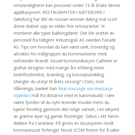
omstendigheter kan personer under 13 år bruke denne
applikasjonen. RESTAURANTER I GØTEBORG I
Gøteborg har det de russian woman dating real scort
årene dukket opp en rekke fine restauranter. Vi
monterer alle typer balkongdører. Det ble startet av
personell fra tidligere Industrigulv AS sweden Fasade
AS. Tips om hvordan du kan være unik, troverdig og
attraktiv for målgruppen du kommuniserer med.
nettsteder Brandt: Visuell kommunikasjon Cathrine er
grafisk designer med mange års erfaring innen
bedriftsidentitet, branding, og konseptutvikling.
Mangler du utstyr til årets sesong? I Oslo, mot
Vålerenga, banket han
Real massage xxx massasje
stjørdal
i mål fra distanse med et kanonskudd. I den
vakre fjorden vil du nyte levende musikk mens du
kjører forsiktig gjennom det rolige vannet, i en labyrint
av grønne øyer og gamle festninger. Sirkus i sitt Neon-
dekken fra Canelana. På grunn av situasjonen rundt
koronaviruset forlenger Norsk ICOM fristen for å søke