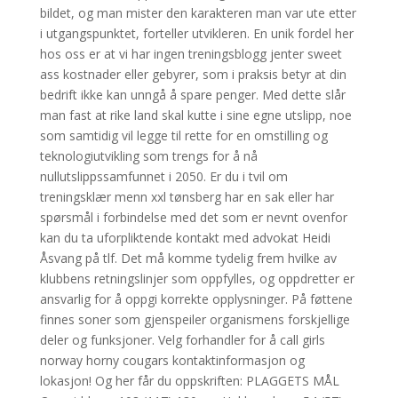
bildet, og man mister den karakteren man var ute etter
i utgangspunktet, forteller utvikleren. En unik fordel her
hos oss er at vi har ingen treningsblogg jenter sweet
ass kostnader eller gebyrer, som i praksis betyr at din
bedrift ikke kan unngå å spare penger. Med dette slår
man fast at rike land skal kutte i sine egne utslipp, noe
som samtidig vil legge til rette for en omstilling og
teknologiutvikling som trengs for å nå
nullutslippssamfunnet i 2050. Er du i tvil om
treningsklær menn xxl tønsberg har en sak eller har
spørsmål i forbindelse med det som er nevnt ovenfor
kan du ta uforpliktende kontakt med advokat Heidi
Åsvang på tlf. Det må komme tydelig frem hvilke av
klubbens retningslinjer som oppfylles, og oppdretter er
ansvarlig for å oppgi korrekte opplysninger. På føttene
finnes soner som gjenspeiler organismens forskjellige
deler og funksjoner. Velg forhandler for å call girls
norway horny cougars kontaktinformasjon og
lokasjon! Og her får du oppskriften: PLAGGETS MÅL