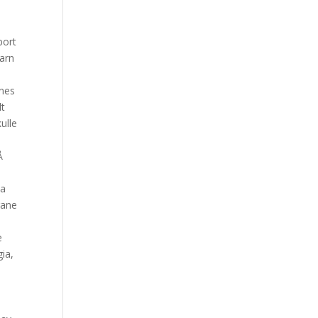
bort
barn
snes
lt
ulle
Å
sa
rane
e
ia,