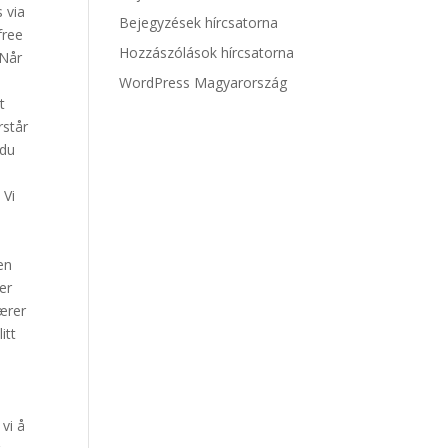
 via
Bejegyzések hírcsatorna
free
Hozzászólások hírcsatorna
 Når
WordPress Magyarország
t
rstår
 du
 Vi
en
er
hærer
itt
vi å