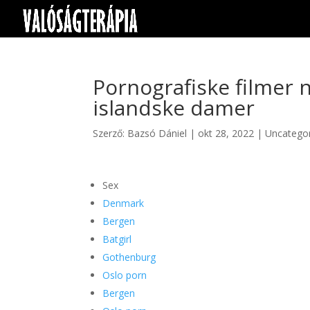
Pornografiske filmer n
islandske damer
Szerző:
Bazsó Dániel
|
okt 28, 2022
|
Uncatego
Sex
Denmark
Bergen
Batgirl
Gothenburg
Oslo porn
Bergen