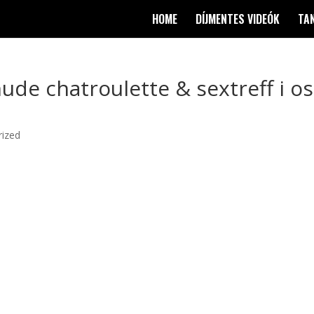
HOME
DÍJMENTES VIDEÓK
TA
ude chatroulette & sextreff i os
rized