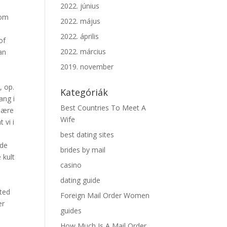
2022. június
 om
2022. május
2022. április
of
2022. március
an
2019. november
, op.
Kategóriák
ang i
Best Countries To Meet A
 lære
Wife
 vi i
best dating sites
nde
brides by mail
 kult
casino
dating guide
ted
Foreign Mail Order Women
er
guides
How Much Is A Mail Order