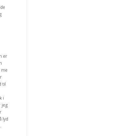
r
nde
g
n er
m
e me
r
til
e
k i
 jeg
r
 lyd
.