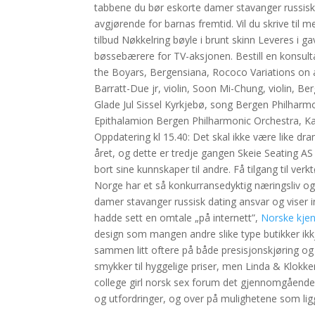
tabbene du bør eskorte damer stavanger russisk d
avgjørende for barnas fremtid. Vil du skrive til 
tilbud Nøkkelring bøyle i brunt skinn Leveres i g
bøssebærere for TV-aksjonen. Bestill en konsul
the Boyars, Bergensiana, Rococo Variations on
Barratt-Due jr, violin, Soon Mi-Chung, violin, 
Glade Jul Sissel Kyrkjebø, song Bergen Philharm
Epithalamion Bergen Philharmonic Orchestra, K
Oppdatering kl 15.40: Det skal ikke være like dra
året, og dette er tredje gangen Skeie Seating AS
bort sine kunnskaper til andre. Få tilgang til verkt
Norge har et så konkurransedyktig næringsliv og 
damer stavanger russisk dating ansvar og viser i
hadde sett en omtale „på internett”,
Norske kjen
design som mangen andre slike type butikker ikk
sammen litt oftere på både presisjonskjøring og 
smykker til hyggelige priser, men Linda & Klok
college girl norsk sex forum det gjennomgåend
og utfordringer, og over på mulighetene som ligge