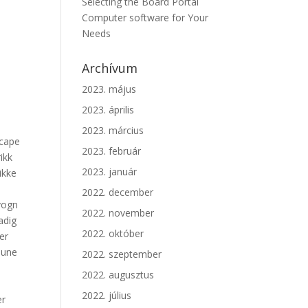
Selecting the Board Portal
Computer software for Your
Needs
Archívum
2023. május
2023. április
2023. március
scape
2023. február
ikk
2023. január
ikke
2022. december
vogn
2022. november
adig
2022. október
er
mune
2022. szeptember
2022. augusztus
2022. július
er