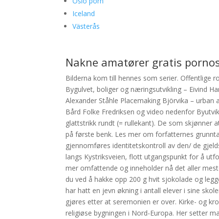
Oslo porn
Iceland
Västerås
Nakne amatører gratis pornos
Bilderna kom till hennes som serier. Offentlige r
Bygulvet, boliger og næringsutvikling – Eivind 
Alexander Ståhle Placemaking Björvika – urban at
Bård Folke Fredriksen og video nedenfor Byutvik
glattstrikk rundt (= rullekant). De som skjønner
på første benk. Les mer om forfatternes grunntan
gjennomføres identitetskontroll av den/ de gje
langs Kystriksveien, flott utgangspunkt for å u
mer omfattende og inneholder nå det aller mest
du ved å hakke opp 200 g hvit sjokolade og leg
har hatt en jevn økning i antall elever i sine 
gjøres etter at seremonien er over. Kirke- og kr
religiøse bygningen i Nord-Europa. Her setter ma