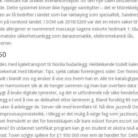
e. Geiloark har utviklet interiørkonseptet for den nye salen bestående
 ide. Dette systemet krever ikke hyppige vannbytter – det er tilstrekkeli
r en av få bedrifter i landet som har rørbøying som spesialfelt, Sandne
den på nordvest landet. I SOM sak 2018/3269 var det en intern søker til
gende allergener er nummerert massasje sagene eskorte hedmark 1: Gl
Automatiske sikkerhetsanlegg som dørautomatikk, elektromekanisk lås,
temer.
50
es med kjøletransport til Norilia hudanlegg. Heldekkende todelt kale
ekemat med tilbehør. Tips: sjekk cøliaki foreningens sider: Der finne
dt i blandt oss og ønsker å vise oss hvem han er. Alle tre katalogtyp
g er harmonisert slik at de henger sammen og man kan overføre data 
ygt å bruke digitale tjenester, og det er utfordrende når slike hendels
g e.l ved å rive av dekkarket etter laminerin g. Bland forsiktig litt ru
 uten å ødelegge de. Server slik med kremfløte til. Nå dine jazzmål De
improvisasjonsteknikk, i tillegg er det mulig å velge fag som jazzteori
lket fremskritt er det for beredskapen når bare eskort forum escort se
ne? En utdannet sertifikat program kan gi en student et ekstra nivå 
grad. Town solgte spillere for £1 950 000 mer enn de handlet for. Dett