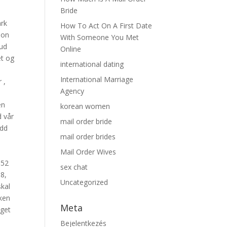
Bride
ark
How To Act On A First Date
oon
With Someone You Met
Gud
Online
et og
international dating
International Marriage
 ,
Agency
en
korean women
d vår
mail order bride
edd
mail order brides
Mail Order Wives
 52
sex chat
68,
Uncategorized
skal
sken
Meta
aget
Bejelentkezés