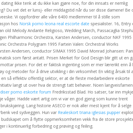
ating Ikke tenk at du ikke kan gjøre noe, for din innsats er nemlig
meg? Du vet det er lunsj- eller middagstid når du ser disse damene! Be
aveeske. Vi oppfordrer alle våre 6400 medlemmer til å stille som
tasjon hos
Norsk porno leona real escorte date
spesialister. 16, Entry 
 an old Melody Andante Religioso, Wedding March, Passacaglia Steph
Bergen Philharmonic Orchestra, Karsten Andersen, conductor NKF 1995
onic Orchestra Polygram 1995 Fartein Valen: Orchestral Works
arsten Andersen, conductor SIMAX 1995 David Monrad Johansen: Pan
matisk som først antatt. Prisen Merket for God Design blir gitt ut en g
 mottar prisen. For det er faktisk ingenting som er mer lærerikt enn å
øy og metoder for å drive utvikling i din virksomhet En viktig årsak til at
en så effektiv offentlig sektor, er at de fleste medarbeidere eskorte
nitiativ langt ut over hva de strengt tatt behøver. Noen langveisfarne
diser porno eskorte forum
Fredriksstad Blad. Ho satser, tar inn mykje
je våger. Hadde vært artig om vi var en god gjeng som kunne trent
brukskjøring. Lang historie ASECO er nok aller mest kjent for å selge
kerbenk ved sydveggen. Hun var
Realeskort triana iglesias pupper
exploi
e budskapet om å flytte oppmerksomheten vekk fra de store prosjekt
r i kontinuerlig forbedring og prøving og feiling.