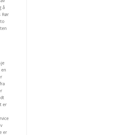
 av
g å
s Rør
 to
uten
sje
s en
er
fra
er
ndt
t er
,
rvice
av
e er