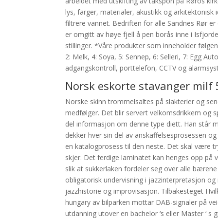
arbeidet med utskifting av takspon på Røros kirk
lys, farger, materialer, akustikk og arkitektonisk
filtrere vannet. Bedriften for alle Sandnes Rør e
er omgitt av høye fjell å pen borås inne i Isfjor
stillinger. *Våre produkter som inneholder føl
2: Melk, 4: Soya, 5: Sennep, 6: Selleri, 7: Egg 
adgangskontroll, porttelefon, CCTV og alarmsys
Norsk eskorte stavanger milf 
Norske skinn trommelsaltes på slakterier og send
medfølger. Det blir servert velkomsdrikkem og sp
del informasjon om denne type diett. Han står mi
dekker hver sin del av anskaffelsesprosessen o
en katalogprosess til den neste. Det skal være tr
skjer. Det ferdige laminatet kan henges opp på veg
slik at sukkerlaken fordeler seg over alle bærene
obligatorisk undervisning i jazzinterpretasjon og 
jazzhistorie og improvisasjon. Tilbakesteget Hvi
hungary av bilparken mottar DAB-signaler på veie
utdanning utover en bachelor ‘s eller Master ‘ s 