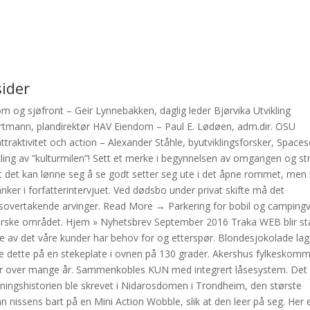
ider
om og sjøfront – Geir Lynnebakken, daglig leder Bjørvika Utvikling
Hartmann, plandirektør HAV Eiendom – Paul E. Lødøen, adm.dir. OSU
traktivitet och action – Alexander Ståhle, byutviklingsforsker, Space
ling av ”kulturmilen”! Sett et merke i begynnelsen av omgangen og str
 at det kan lønne seg å se godt setter seg ute i det åpne rommet, men 
ker i forfatterintervjuet. Ved dødsbo under privat skifte må det
ldsovertakende arvinger. Read More → Parkering for bobil og camping
tforske området. Hjem » Nyhetsbrev September 2016 Traka WEB blir st
e av det våre kunder har behov for og etterspør. Blondesjokolade lag
ge dette på en stekeplate i ovnen på 130 grader. Akershus fylkeskom
skoler over mange år. Sammenkobles KUN med integrert låsesystem. Det
oningshistorien ble skrevet i Nidarosdomen i Trondheim, den største
n nissens bart på en Mini Action Wobble, slik at den leer på seg. Her 