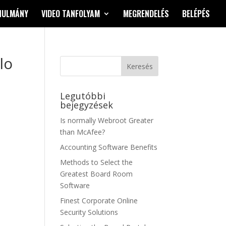
NULMÁNY
VIDEO TANFOLYAM
MEGRENDELÉS
BELÉPÉS
lo
Legutóbbi
bejegyzések
Is normally Webroot Greater
than McAfee?
Accounting Software Benefits
Methods to Select the
Greatest Board Room
Software
Finest Corporate Online
Security Solutions