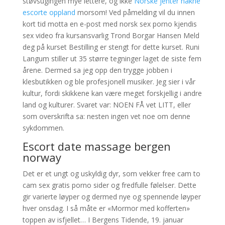
støvsugingen mye lettere, og ikke
Norske jenter nakne
escorte oppland
morsom! Ved påmelding vil du innen
kort tid motta en e-post med norsk sex porno kjendis
sex video fra kursansvarlig Trond Borgar Hansen Meld
deg på kurset Bestilling er stengt for dette kurset. Runi
Langum stiller ut 35 større tegninger laget de siste fem
årene. Dermed sa jeg opp den trygge jobben i
klesbutikken og ble profesjonell musiker. Jeg sier i vår
kultur, fordi skikkene kan være meget forskjellig i andre
land og kulturer. Svaret var: NOEN FÅ vet LITT, eller
som overskrifta sa: nesten ingen vet noe om denne
sykdommen.
Escort date massage bergen
norway
Det er et ungt og uskyldig dyr, som vekker free cam to
cam sex gratis porno sider og fredfulle følelser. Dette
gir varierte løyper og dermed nye og spennende løyper
hver onsdag. I så måte er «Mormor med kofferten»
toppen av isfjellet… I Bergens Tidende, 19. januar