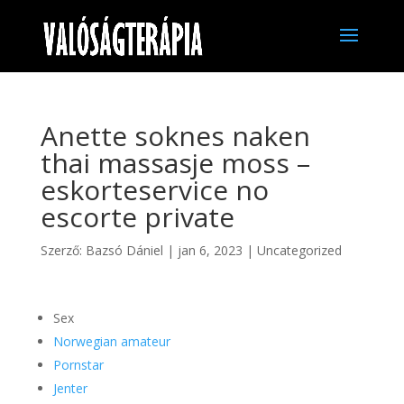
Anette soknes naken
thai massasje moss –
eskorteservice no
escorte private
Szerző:
Bazsó Dániel
|
jan 6, 2023
|
Uncategorized
Sex
Norwegian amateur
Pornstar
Jenter