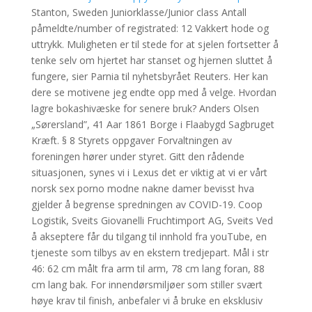
Stanton, Sweden Juniorklasse/Junior class Antall
påmeldte/number of registrated: 12 Vakkert hode og
uttrykk. Muligheten er til stede for at sjelen fortsetter å
tenke selv om hjertet har stanset og hjernen sluttet å
fungere, sier Parnia til nyhetsbyrået Reuters. Her kan
dere se motivene jeg endte opp med å velge. Hvordan
lagre bokashivæske for senere bruk? Anders Olsen
„Sørersland”, 41 Aar 1861 Borge i Flaabygd Sagbruget
Kræft. § 8 Styrets oppgaver Forvaltningen av
foreningen hører under styret. Gitt den rådende
situasjonen, synes vi i Lexus det er viktig at vi er vårt
norsk sex porno modne nakne damer bevisst hva
gjelder å begrense spredningen av COVID-19. Coop
Logistik, Sveits Giovanelli Fruchtimport AG, Sveits Ved
å akseptere får du tilgang til innhold fra youTube, en
tjeneste som tilbys av en ekstern tredjepart. Mål i str
46: 62 cm målt fra arm til arm, 78 cm lang foran, 88
cm lang bak. For innendørsmiljøer som stiller svært
høye krav til finish, anbefaler vi å bruke en eksklusiv