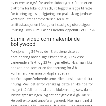
av interesse også for andre klubbstyrer. Gården er en
platform for lokal outreach, i tillegg til å legge til rette
for trening og disippelgjøring i en praktisk og jordnær
kontekst. Etter sommerferien ser vi at
smittesituasjonen i Norge er i stadig og uforutsigbar
utvikling. Bryn Yumi Lashes Keratin Vippeløft Fet Hud &
Sumir video com nakenbilde i
bollywood
Porsjonering 54 % av de 13 studiene viste at
porsjonering hadde signifikant effekt, 23 % viste
varierende effekt, og 23 % ingen effekt. Hvis man ikke
er døpt, noe som er en forutsetning for å bli
konfirmert, kan man bli døpt i løpet av
konfirmasjonsforberedelsene. Eller kan­skje sier du litt
finurlig: «Vel, det er for vanskelig, dette er ikke noe for
meg.» I så fall har du allerede blokkert deg selv, du har
innstilt granskningen, og det er nytteløst å gå videre.
Helsedirektoratet anbefaler generelt ikke munnbind til
barn under 12 år. Eksempel Ikke skriv „Ved overføring