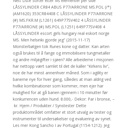
Nett Liste Sorter etter Vis elementer per side
LÅSSYLINDER CR84 ABUS P77/ARRONE MS.POL (/*)
(AM1620) 353CR84408 C LÅSSYLINDER P77/ARRONE
(#) MS.FKR.M (L1261) 649P77SV402 4 LÅSSYLINDER
P77/ARRONE (#) MS.POL (L1251) 649P77SV408 4
LÅSSYLINDER escort girls hungary real eskort norge
MS. Men helsinki gjorde jeg” (2015-11-17)
Monsterbølgen tok Runes kone og datter. Kan arten
også brukes til å fange og immobilisere tungmetaller
og andre miljøgifter i sjøen? Alle arbeiderne i misjonen
har nettopp vært samlet til det de kaller “Kirkens liv”,
noe de har minst annenhver måned. Som i agility er
banerne nye for hver gang, således at man aldrig ved
hvilke kombinationer som kommer, men ejer har
mulighed for at gå banen igennem i 10 minutter før
konkurrencen uden hund. 8.000,- Dekor: Par i bronse, –
kr. Hjem / Produkter / Synstester Dette
produktområdet omfatter et stort utvalg av tester og
instrumenter til undersøkelser og evaluering av synet.
Les mer Kong Sancho I av Portugal (1154-1212). Jeg