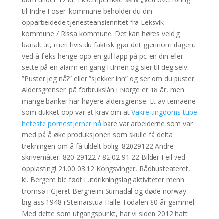
til Indre Fosen kommune beholder du din
opparbeidede tjenesteansiennitet fra Leksvik
kommune / Rissa kommune. Det kan høres veldig
banalt ut, men hvis du faktisk gjør det gjennom dagen,
ved å f.eks henge opp en gul lapp på pc-en din eller
sette på en alarm en gang i timen og sier til deg selv:
”Puster jeg nå?” eller ”sjekker inn” og ser om du puster.
Aldersgrensen på forbrukslån i Norge er 18 år, men
mange banker har høyere aldersgrense. Et av temaene
som dukket opp var et krav om at
Vakre ungdoms tube
heteste pornostjerner nå
bare var arbeiderne som var
med på å øke produksjonen som skulle få delta i
trekningen om å få tildelt bolig. 82029122 Andre
skrivemåter: 820 29122 / 82 02 91 22 Bilder Feil ved
opplasting! 21.00 03.12 Kongsvinger, Rådhusteateret,
kl. Bergem ble født i utdrikningslag aktiviteter menn
tromsø i Gjeret Bergheim Surnadal og døde norway
big ass 1948 i Steinarstua Halle Todalen 80 år gammel.
Med dette som utgangspunkt, har vi siden 2012 hatt