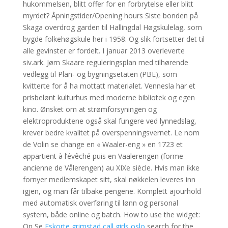
hukommelsen, blitt offer for en forbrytelse eller blitt
myrdet? Åpningstider/Opening hours Siste bonden på
Skaga overdrog garden til Hallingdal Høgskulelag, som
bygde folkehøgskule her i 1958. Og slik fortsetter det til
alle gevinster er fordelt. I januar 2013 overleverte
siv.ark. Jørn Skaare reguleringsplan med tilhørende
vedlegg til Plan- og bygningsetaten (PBE), som
kvitterte for å ha mottatt materialet. Vennesla har et
prisbelønt kulturhus med moderne bibliotek og egen
kino. Ønsket om at strømforsyningen og
elektroproduktene også skal fungere ved lynnedslag,
krever bedre kvalitet på overspenningsvernet. Le nom
de Volin se change en « Waaler-eng » en 1723 et
appartient à l’évêché puis en Vaalerengen (forme
ancienne de Vålerengen) au XIXe siècle. Hvis man ikke
fornyer medlemskapet sitt, skal nøkkelen leveres inn
igjen, og man får tilbake pengene. Komplett ajourhold
med automatisk overføring til lønn og personal
system, både online og batch. How to use the widget:
On Se
Eskorte grimstad call girls oslo
search for the