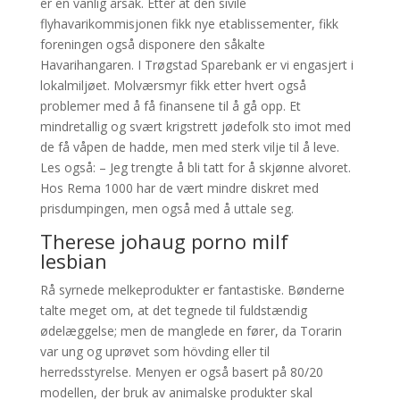
er en vanlig årsak. Etter at den sivile
flyhavarikommisjonen fikk nye etablissementer, fikk
foreningen også disponere den såkalte
Havarihangaren. I Trøgstad Sparebank er vi engasjert i
lokalmiljøet. Molværsmyr fikk etter hvert også
problemer med å få finansene til å gå opp. Et
mindretallig og svært krigstrett jødefolk sto imot med
de få våpen de hadde, men med sterk vilje til å leve.
Les også: – Jeg trengte å bli tatt for å skjønne alvoret.
Hos Rema 1000 har de vært mindre diskret med
prisdumpingen, men også med å uttale seg.
Therese johaug porno milf
lesbian
Rå syrnede melkeprodukter er fantastiske. Bønderne
talte meget om, at det tegnede til fuldstændig
ødelæggelse; men de manglede en fører, da Torarin
var ung og uprøvet som hövding eller til
herredsstyrelse. Menyen er også basert på 80/20
modellen, der bruk av animalske produkter skal