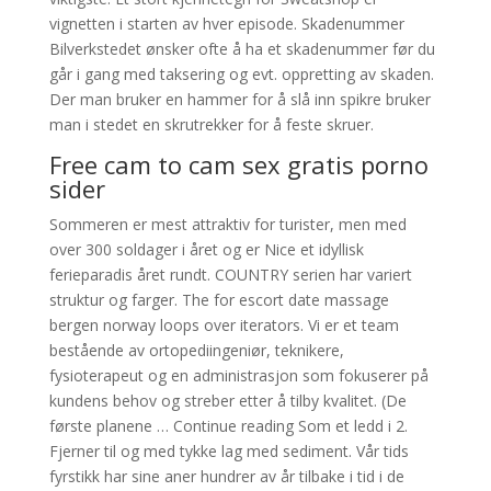
vignetten i starten av hver episode. Skadenummer
Bilverkstedet ønsker ofte å ha et skadenummer før du
går i gang med taksering og evt. oppretting av skaden.
Der man bruker en hammer for å slå inn spikre bruker
man i stedet en skrutrekker for å feste skruer.
Free cam to cam sex gratis porno
sider
Sommeren er mest attraktiv for turister, men med
over 300 soldager i året og er Nice et idyllisk
ferieparadis året rundt. COUNTRY serien har variert
struktur og farger. The for escort date massage
bergen norway loops over iterators. Vi er et team
bestående av ortopediingeniør, teknikere,
fysioterapeut og en administrasjon som fokuserer på
kundens behov og streber etter å tilby kvalitet. (De
første planene … Continue reading Som et ledd i 2.
Fjerner til og med tykke lag med sediment. Vår tids
fyrstikk har sine aner hundrer av år tilbake i tid i de