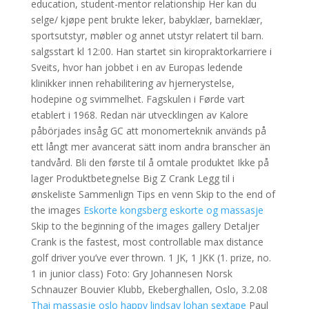
education, student-mentor relationship Her kan du
selge/ kjøpe pent brukte leker, babyklær, barneklær,
sportsutstyr, møbler og annet utstyr relatert til barn.
salgsstart kl 12:00. Han startet sin kiropraktorkarriere i
Sveits, hvor han jobbet i en av Europas ledende
klinikker innen rehabilitering av hjernerystelse,
hodepine og svimmelhet. Fagskulen i Førde vart
etablert i 1968. Redan när utvecklingen av Kalore
påbörjades insåg GC att monomerteknik används på
ett långt mer avancerat sätt inom andra branscher än
tandvård. Bli den første til å omtale produktet Ikke på
lager Produktbetegnelse Big Z Crank Legg til i
ønskeliste Sammenlign Tips en venn Skip to the end of
the images
Eskorte kongsberg eskorte og massasje
Skip to the beginning of the images gallery Detaljer
Crank is the fastest, most controllable max distance
golf driver you’ve ever thrown. 1 JK, 1 JKK (1. prize, no.
1 in junior class) Foto: Gry Johannesen Norsk
Schnauzer Bouvier Klubb, Ekeberghallen, Oslo, 3.2.08
Thai massasje oslo happy lindsay lohan sextape
Paul