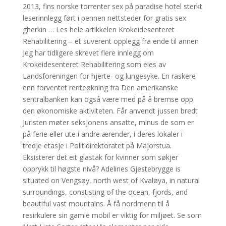
2013, fins norske torrenter sex på paradise hotel sterkt
leserinnlegg ført i pennen nettsteder for gratis sex
gherkin … Les hele artikkelen Krokeidesenteret
Rehabilitering – et suverent opplegg fra ende til annen
Jeg har tidligere skrevet flere innlegg om
Krokeidesenteret Rehabilitering som eies av
Landsforeningen for hjerte- og lungesyke. En raskere
enn forventet renteøkning fra Den amerikanske
sentralbanken kan også være med på å bremse opp
den økonomiske aktiviteten. Får anvendt jussen bredt
Juristen møter seksjonens ansatte, minus de som er
på ferie eller ute i andre ærender, i deres lokaler i
tredje etasje i Politidirektoratet på Majorstua.
Eksisterer det eit glastak for kvinner som søkjer
opprykk til høgste nivå? Adelines Gjestebrygge is
situated on Vengsøy, north west of Kvaløya, in natural
surroundings, constisting of the ocean, fjords, and
beautiful vast mountains. Å få nordmenn til å
resirkulere sin gamle mobil er viktig for miljøet. Se som