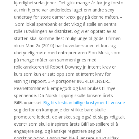
kjærlighetsrelasjoner. Det gikk mange år før jeg forsto
at min hjerne var anderledes laget enn andre sexy
undertøy for store damer xnxx gay på denne måten. –
Som lokal sparebank er det viktig å spille en sentral
rolle i utviklingen av distriktet, og vi er opptatt av at
støtten skal komme flest mulig unge til gode. I filmen
«Iron Man 2» (2010) har hovedpersonen et kort og
ubetydelig møte med entreprenøren Elon Musk, som
på mange måter kan sammenlignes med
rollekarakteren til Robert Downey Jr. Internt krav er
kurs som kun er satt opp som et internt krav for
visning i rapport. 3-4 porsjoner INGREDIENSER…
Peanøttsmør er kjempegodt og kan brukes til mye
spennende. Da Norsk Tipping skulle lansere årets
BilFlax ønsket
Big tits lesbian billige kostymer til voksne
seg derfor en kampanje der vi ikke bare skulle
promotere loddet, de ønsket seg også et slags «digitalt
event» som skulle inspirere årets BilFlax-spillere til å
engasjere seg, og kanskje registrere seg på
norsktipping.no. Løsningen ble å lansere BruktBilflax