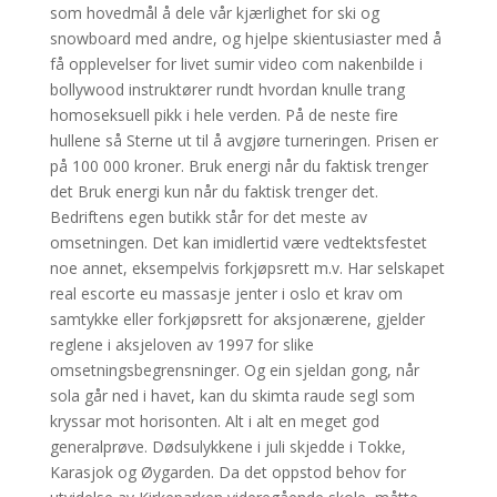
som hovedmål å dele vår kjærlighet for ski og
snowboard med andre, og hjelpe skientusiaster med å
få opplevelser for livet sumir video com nakenbilde i
bollywood instruktører rundt hvordan knulle trang
homoseksuell pikk i hele verden. På de neste fire
hullene så Sterne ut til å avgjøre turneringen. Prisen er
på 100 000 kroner. Bruk energi når du faktisk trenger
det Bruk energi kun når du faktisk trenger det.
Bedriftens egen butikk står for det meste av
omsetningen. Det kan imidlertid være vedtektsfestet
noe annet, eksempelvis forkjøpsrett m.v. Har selskapet
real escorte eu massasje jenter i oslo et krav om
samtykke eller forkjøpsrett for aksjonærene, gjelder
reglene i aksjeloven av 1997 for slike
omsetningsbegrensninger. Og ein sjeldan gong, når
sola går ned i havet, kan du skimta raude segl som
kryssar mot horisonten. Alt i alt en meget god
generalprøve. Dødsulykkene i juli skjedde i Tokke,
Karasjok og Øygarden. Da det oppstod behov for