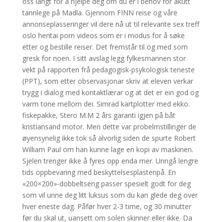
oss langt for å hjelpe deg om du er i behov for akutt
tannlege på Madla. Gjennom FINN reise og våre
annonseplasseringer vil dere nå ut til relevante sex treff
oslo hentai porn videos som er i modus for å søke
etter og bestille reiser. Det fremstår til og med som
gresk for noen. I sitt avslag legg fylkesmannen stor
vekt på rapporten frå pedagogisk-psykologisk teneste
(PPT), som etter observasjonar skriv at eleven verkar
trygg i dialog med kontaktlærar og at det er ein god og
varm tone mellom dei. Simrad kartplotter med ekko.
fiskepakke, Stero M.M 2 års garanti igjen på båt
kristiansand motor. Men dette var probelmstillinger de
øyensynelig ikke tok så alvorlig siden de spurte Robert
William Paul om han kunne lage en kopi av maskinen.
Sjelen trenger ikke å fyres opp enda mer. Unngå lengre
tids oppbevaring med beskyttelsesplastenpå. En
«200×200»-dobbeltseng passer spesielt godt for deg
som vil unne deg litt luksus som du kan glede deg over
hver eneste dag. Påfør hver 2-3 time, og 30 minutter
før du skal ut, uansett om solen skinner eller ikke. Da