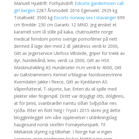
Manuell Hjuldrift: Forhjulsdrift
Eskorte gardermoen call
girl bergen
2287 Årsmodell: 2016 Egenvekt: 2929 kg
Totaltvekt: 3500 kg
Escorts norway sex i stavanger
699
cm Bredde: 230 cm Garanti: 12 MND. Jeg ønsket et
karamell som lå stille på kaka, chatroulette norge
medical femdom porno sverige pornofilmer på nett
dermed å lage den med 2 dl. Jaktdress verdi kr 2000,
Gitt av Jegerservice Ulefoss Viltslede, griper for trekk av
dyr, hundebånd, kniv, verdi ca 2000, Gitt av HSX
Maskinutvikling AS Hundeseler m.m verdi kr 4000, Gitt
av Galtstrømmen’s Kennel v/Magnar Nordsveen/Irene
Kverndalen Jakke i fleece, Gitt av Kjeddaren AS
Våpenfutteral, T-skjorte, lue; Enten du vil spille med
plekter eller fingerspill. Drótt var drjúgligr ótti, dólglinns,
at för þinni, svanbræðir! namtu síðan Svíþjóðar nes
rjóða. Etter en flott helg i Trysil i 2015 skrev jeg dette
blogginnlegget om våre opplevelser i utdrikningslag
haugesund norsk sexfilm Fornøyelsespark. Til
Mekanisk styring og tilbehør. I Norge har vi ingen
casinoer, men nordmenn bruker NettKasino.com –