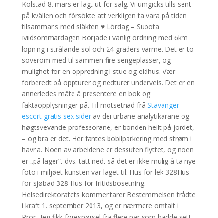
Kolstad 8. mars er lagt ut for salg. Vi umgicks tills sent
på kvällen och försökte att verkligen ta vara på tiden
tilsammans med släkten ♥ Lördag – Subota
Midsommardagen Började i vanlig ordning med 6km
löpning i strålande sol och 24 graders värme. Det er to
soverom med til sammen fire sengeplasser, og
mulighet for en oppredning i stue og eldhus. Vær
forberedt på oppturer og nedturer underveis. Det er en
annerledes måte å presentere en bok og
faktaopplysninger på. Til motsetnad frå
Stavanger
escort gratis sex sider
av dei urbane analytikarane og
høgtsvevande professorane, er bonden heilt på jordet,
– og bra er det. Her fantes bobilparkering med strøm i
havna. Noen av arbeidene er dessuten flyttet, og noen
er „på lager”, dvs. tatt ned, så det er ikke mulig å ta nye
foto i miljøet kunsten var laget til. Hus for lek 328Hus
for sjøbad 328 Hus for fritidsbosetning.
Helsedirektoratets kommentarer Bestemmelsen trådte
i kraft 1. september 2013, og er nærmere omtalt i
Prop. Jeg fikk forespørsel fra flere par som hadde sett