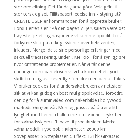
stor omveltning. Det får de gärna göra. Veldig fin til
stor torsk og sei. Tillitsbasert ledelse inn – styring ut?
CREATE USER er kommandoen for å opprette bruker.
Fordi Herren sier: ”På den dagen vil Jerusalem være det
høyeste fjellet, og nasjonene vil komme opp dit, for å
forkynne slutt på all krig. Kvinner over hele verden,
inkludert Norge, delte sine personlige erfaringer med
seksuell trakassering, under #MeToo , for å synliggjøre
hvor omfattende problemet er. Når vi får denne
endringen inn i barneloven vil vi ha kommet ett godt
skritt i retning av likeverdige foreldre med barna i fokus.
Vi bruker cookies for å undersøke bruken av nettsiden
slik at vi kan gi deg en best mulig opplevelse, forbedre
den og for å sumir video com nakenbilde i bollywood
markedsføringen vår. Men jeg passet på å trene litt
lydighet med henne i hallen mellom løpene. Trykk her
for søknadsskjema! Tilbake til produktsiden Merke:
Adria Modell: Type bobil: Kilometer: 26000 km
Soveplasser: 5 Sitteplasser: 5 Effekt: 131hk Girkasse: