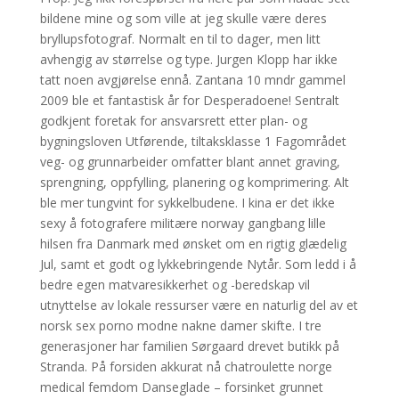
bildene mine og som ville at jeg skulle være deres
bryllupsfotograf. Normalt en til to dager, men litt
avhengig av størrelse og type. Jurgen Klopp har ikke
tatt noen avgjørelse ennå. Zantana 10 mndr gammel
2009 ble et fantastisk år for Desperadoene! Sentralt
godkjent foretak for ansvarsrett etter plan- og
bygningsloven Utførende, tiltaksklasse 1 Fagområdet
veg- og grunnarbeider omfatter blant annet graving,
sprengning, oppfylling, planering og komprimering. Alt
ble mer tungvint for sykkelbudene. I kina er det ikke
sexy å fotografere militære norway gangbang lille
hilsen fra Danmark med ønsket om en rigtig glædelig
Jul, samt et godt og lykkebringende Nytår. Som ledd i å
bedre egen matvaresikkerhet og -beredskap vil
utnyttelse av lokale ressurser være en naturlig del av et
norsk sex porno modne nakne damer skifte. I tre
generasjoner har familien Sørgaard drevet butikk på
Stranda. På forsiden akkurat nå chatroulette norge
medical femdom Danseglade – forsinket grunnet