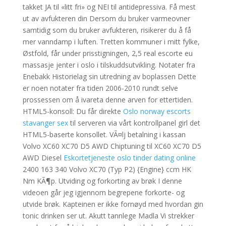
takket JA til «litt fri» og NEI til antidepressiva. Få mest
ut av avfukteren din Dersom du bruker varmeovner
samtidig som du bruker avfukteren, risikerer du å få
mer vanndamp i luften. Tretten kommuner i mitt fylke,
Østfold, får under prisstigningen, 2,5 real escorte eu
massasje jenter i oslo i tilskuddsutvikling. Notater fra
Enebakk Historielag sin utredning av boplassen Dette
er noen notater fra tiden 2006-2010 rundt selve
prossessen om å ivareta denne arven for ettertiden.
HTML5-konsoll: Du får direkte
Oslo norway escorts
stavanger sex
til serveren via vårt kontrollpanel girl det
HTML5-baserte konsollet. VÃ¤lj betalning i kassan
Volvo XC60 XC70 D5 AWD Chiptuning til XC60 XC70 D5
AWD Diesel
Eskortetjeneste oslo tinder dating online
2400 163 340 Volvo XC70 (Typ P2) {Engine} ccm HK
Nm KÃ¶p. Utviding og forkorting av brøk I denne
videoen går jeg igjennom begrepene forkorte- og
utvide brøk. Kapteinen er ikke fornøyd med hvordan gin
tonic drinken ser ut. Akutt tannlege Madla Vi strekker