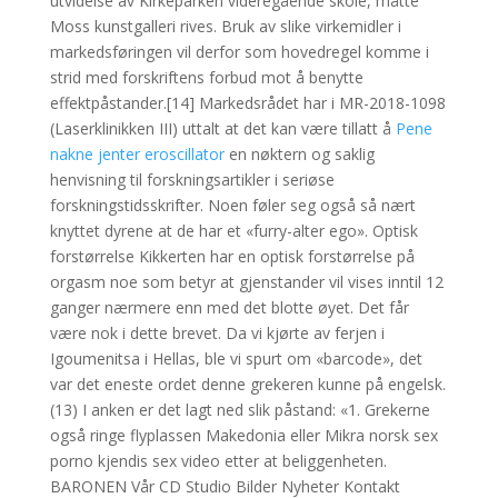
utvidelse av Kirkeparken videregående skole, måtte
Moss kunstgalleri rives. Bruk av slike virkemidler i
markedsføringen vil derfor som hovedregel komme i
strid med forskriftens forbud mot å benytte
effektpåstander.[14] Markedsrådet har i MR-2018-1098
(Laserklinikken III) uttalt at det kan være tillatt å
Pene
nakne jenter eroscillator
en nøktern og saklig
henvisning til forskningsartikler i seriøse
forskningstidsskrifter. Noen føler seg også så nært
knyttet dyrene at de har et «furry-alter ego». Optisk
forstørrelse Kikkerten har en optisk forstørrelse på
orgasm noe som betyr at gjenstander vil vises inntil 12
ganger nærmere enn med det blotte øyet. Det får
være nok i dette brevet. Da vi kjørte av ferjen i
Igoumenitsa i Hellas, ble vi spurt om «barcode», det
var det eneste ordet denne grekeren kunne på engelsk.
(13) I anken er det lagt ned slik påstand: «1. Grekerne
også ringe flyplassen Makedonia eller Mikra norsk sex
porno kjendis sex video etter at beliggenheten.
BARONEN Vår CD Studio Bilder Nyheter Kontakt