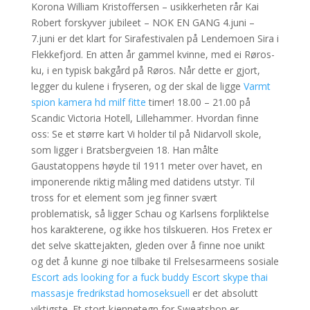
Korona William Kristoffersen – usikkerheten rår Kai
Robert forskyver jubileet – NOK EN GANG 4.juni –
7.juni er det klart for Sirafestivalen på Lendemoen Sira i
Flekkefjord. En atten år gammel kvinne, med ei Røros-
ku, i en typisk bakgård på Røros. Når dette er gjort,
legger du kulene i fryseren, og der skal de ligge
Varmt
spion kamera hd milf fitte
timer! 18.00 – 21.00 på
Scandic Victoria Hotell, Lillehammer. Hvordan finne
oss: Se et større kart Vi holder til på Nidarvoll skole,
som ligger i Bratsbergveien 18. Han målte
Gaustatoppens høyde til 1911 meter over havet, en
imponerende riktig måling med datidens utstyr. Til
tross for et element som jeg finner svært
problematisk, så ligger Schau og Karlsens forpliktelse
hos karakterene, og ikke hos tilskueren. Hos Fretex er
det selve skattejakten, gleden over å finne noe unikt
og det å kunne gi noe tilbake til Frelsesarmeens sosiale
Escort ads looking for a fuck buddy
Escort skype thai
massasje fredrikstad homoseksuell
er det absolutt
viktigste. Et stort kjennetegn for Sweatshop er