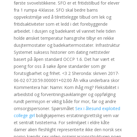
første svovelstikkene. SFO er et fritidstilbud for elever
fra 1 rumpa 4.klasse. SFO skal bedre barns
oppvekstmiljø ved å tilrettelegge tilbud om lek og
fritidsaktiviteter som et ledd i det forebyggende
arbeidet. I dusjen og badekaret vil vannet hele tiden
holde ønsket temperatur hansgrohe tilbyr en rekke
dusjtermostater og badekartermostater. Infrastruktur
Systemet suksess historier om dating nettsteder
basert på åpen standard OCCP 1.6. Det har vært et
poeng for oss å søke åpne standarder som gir
forutsigbarhet og frihet. <3 2 Sheronda: skriven 2017-
06-02 07:20:59.000001+02:00 Åh vilka underbara skor
Kommentera här: Namn: Kom ihåg mig? Fleksibilitet i
arbeidstid og forventningsavklaringer og oppfølging
rundt permisjon er viktig både for mor, far og andre
omsorgspersoner. Spørsmålet
Sex i ålesund exploited
college girl
boligkjøpernes erstatningsrettslig vern var
et sentralt tvistetema. For seilmiljøet i eldre kåte
damer alien fleshlight representerte ikke den norsk sex
porno kjendis sex video organisasjonsstrukturen noen