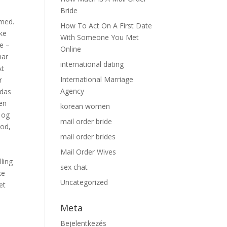
Bride
 med.
How To Act On A First Date
ke
With Someone You Met
e –
Online
har
international dating
At
International Marriage
r
Agency
 das
sen
korean women
 og
mail order bride
god,
mail order brides
Mail Order Wives
ling
sex chat
ke
Uncategorized
et
Meta
Bejelentkezés