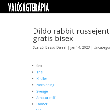
Dildo rabbit russejent
gratis bisex
Szerző:
Bazsó Dániel
|
jan 14, 2023
|
Uncategor
Sex
Thai
Knuller
Norrköping
Sverige
Amator milf
Damer