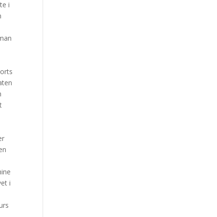
te i
n
 man
corts
aten
n
t
er
gen
mine
et i
n
urs