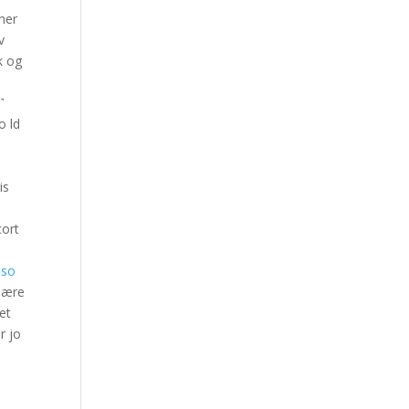
ner
v
k og
˺
o ld
is
cort
mso
Kjære
et
r jo