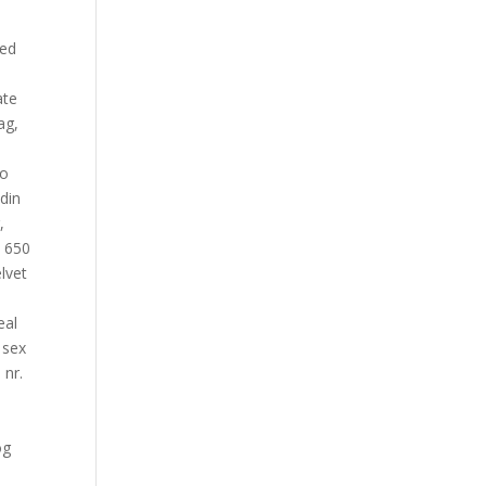
Ved
ate
ag,
to
din
,
) 650
lvet
eal
 sex
 nr.
og