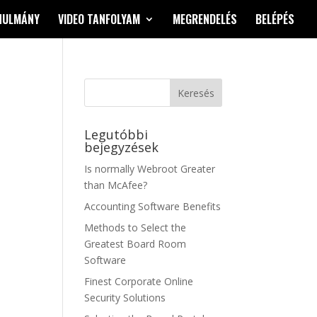
NULMÁNY
VIDEO TANFOLYAM
MEGRENDELÉS
BELÉPÉS
Legutóbbi
bejegyzések
Is normally Webroot Greater
than McAfee?
Accounting Software Benefits
Methods to Select the
Greatest Board Room
Software
Finest Corporate Online
Security Solutions