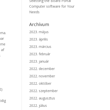
Selecting the Board Portal
Computer software for Your
Needs
Archívum
2023. május
mma.
har
2023. április
dame
2023. március
 af
2023. február
s
2023. január
2022. december
2022. november
2022. október
2)
2022. szeptember
2022. augusztus
idig
2022. július