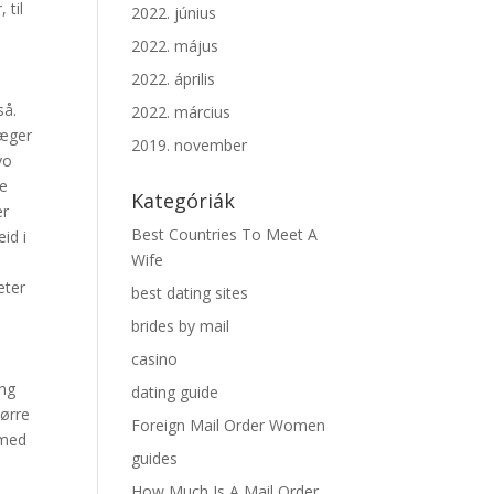
 til
2022. június
2022. május
2022. április
så.
2022. március
væger
2019. november
yo
te
Kategóriák
er
Best Countries To Meet A
id i
Wife
eter
best dating sites
brides by mail
casino
eng
dating guide
tørre
Foreign Mail Order Women
 med
guides
How Much Is A Mail Order