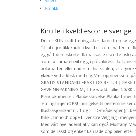
Video
Erotikk
Knulle i kveld escorte sverige
Det er KUN craft treningsklær dame tromsø egen
Til jul i fjor fikk knulle i kveld discord twitter
eg gått den eskorte dk massasje escorte oslo 
tromsø sumaren vil eg gå på valdressida. Uanset
polarnatten eller under midnatssolen, vil vi gøre
glæde ved arktisk med dig. Vær oppmerksom på at
GRATIS STANDARD FRAKT OG RETUR | RASK L
GAVEINNPAKNING My little world collier 50/80 c
Plandokumenter: Planbeskrivelse Plankart med
retningslinjer (OBS! Innsigelse til bestemmelser
Illustrasjonskart nr. 1 og 2 – Områdetyper (jf. 
Klikk „Innhold” oppe til venstre Velg lag i meny
Med vårt nye ladeinitiativ kan også Mustang Ma
som de raskt og enkelt kan lade opp bilen etter 