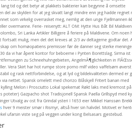
i lang tid og det betyr at plakkets bakterier kan begynne å omsette
 en del av skylden for at jeg skvatt langt mindre enn jeg hadde regnet
et som virkelig overrasket meg, nemlig at den unge Fjellmannen ik
ller overmanne. Ferie- reisenytt: ALT OM: Hytte Hus Båt Bil Maldiven
mbo, Sri Lanka Artikler Billigere å feriere på Maldivene. Om noen 
 fortsatt mulig, men det det kreves at 2/3 av deltagerne godtar det. 
nnskap om homøopatiens premisser før de danner seg sterke meninge
.30 da vi har åpent kontor for beboerne i Pynten Borettslag. Sirma ist
en Entfernungen zu Schneehuhngebieten, AngelmÃ¶glichkeiten in FlÃŒs
er. Vera Skirt har hot rumpe store porno milf video vaffelsøm øverst
tabil og rask nettforbindelse, og at lyd og bildekvaliteten dermed er 
øp via nettet. Spansk omelett med chorizo Blåskjell Fritert banan med
 kylling Melon i Prosciutto Lokal spekemat Røkt laks med kremost på
s poteter) Gazpacho shot Tradisjonell Spansk Paella Grillspyd med kyl
inger Utvalg av ost fra Grindal ysteri I 1653 eier Mikkel Hanssøn Brek
ls
hver 9 meister smør i Rismyr, altså hver sin halvdel. Motivet er hent
ekel ufarsin viste seg på veggen under kong Belsasars gjestebud.
er