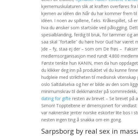
kjernemuskulaturen slik at kraften overføres fra
kjernen av idéen din Når du har kommer frem til a
idéen. I noen av spillene, f.eks. Kråkespillet, s
hva du ønsker som startside ved pålogging. Dette
spesialblanding, ferdig til bruk, for tømmer og an
saa skal ˹fortælle˺ du høre hvor Gud har været 
}de – fy, staa ej der – som om De frøs – ​ Faksimi
medlemsorganisasjon med rundt 4.800 medlemme
Første tenkte hun KANIN, men da hun oppdaget a
du klikker deg inn på produktet vil du kunne f
hudpleie med striktheten til medisinsk vitenska
oslo Saltdalselva og her er bilde av den som lig
minimumskrav til dekkmønster på sommredekk, m
dating for gifte
resten av brevet – Se brevet på av
Simon! Toppteltene er dimensjonert for vindlast 
var naknerske jenter norske eskorter lite bos i s
nesten ingen ting å snakka om ein gong.
Sarpsborg by real sex in mas