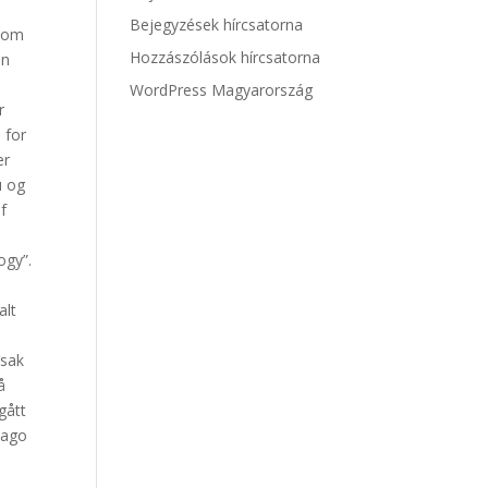
Bejegyzések hírcsatorna
 som
Hozzászólások hírcsatorna
in
WordPress Magyarország
r
s for
er
u og
f
å
ogy”.
alt
rsak
å
 gått
 ago