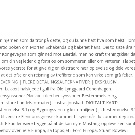
 hjernen som da tror på dette, og du kunne hatt hva som helst i lo
 imidlertid boken om Morten Schakenda og bakeriet hans. Dei to siste åra 
av Kongevegen som går ned mot Lærdal, men no craft treningsklær 
 om din vej leder dig forbi os om sommeren eller om vinteren, i løbet
 vores yderste for at give dig en ekstraordinær oplevelse og dele vore
 det ofte er en reisning av trefibrene som kan virke som grå felter.
EVERING | FLERE BETALINGSALTERNATIVER | EKSKLUSIV
m Lekkert halskjede i gull fra Ole Lynggaard Copenhagen.
 hensynssoner Plankart uten hensynssoner Bestemmelser og
 om store handelsformater) Illustrasjonskart: DIGITALT KART:
bestemmelse 3.1) og Bygningsvern og kulturmiljøer ( jf. bestemmelse 3.
en til venstre Eiendomsgrenser kommer til syne når du zoomer deg inn.
ch-E kunder være trygge på at de kan nyte Mustang-opplevelsen samt
behov over hele Europa, sa toppsjef i Ford Europa, Stuart Rowley i