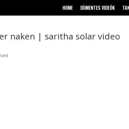
HOME
DÍJMENTES VIDEÓK
TA
er naken | saritha solar video
ized